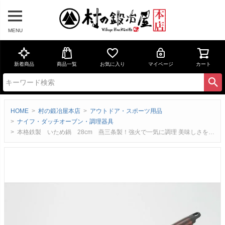
MENU
新着商品
商品一覧
お気に入り
マイページ
カート
HOME
村の鍛冶屋本店
アウトドア・スポーツ用品
ナイフ・ダッチオーブン・調理器具
本格鉄製 いため鍋 28cm 燕三条製！強火で一気に調理 美味しさを逃さない 使い始めのカラ焼き不要 【頑張って送料無料！】