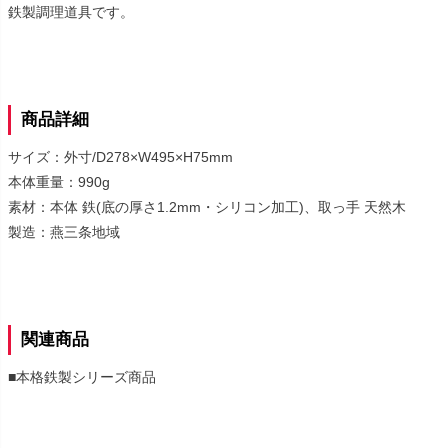
鉄製調理道具です。
商品詳細
サイズ：外寸/D278×W495×H75mm
本体重量：990g
素材：本体 鉄(底の厚さ1.2mm・シリコン加工)、取っ手 天然木
製造：燕三条地域
関連商品
■本格鉄製シリーズ商品