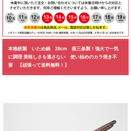
本格鉄製 いため鍋 28cm 燕三条製！強火で一気
に調理 美味しさを逃さない 使い始めのカラ焼き不
要 【頑張って送料無料！】