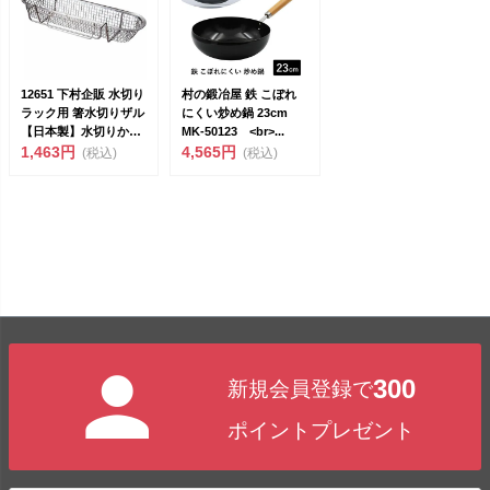
12651 下村企販 水切り
村の鍛冶屋 鉄 こぼれ
ラック用 箸水切りザル
にくい炒め鍋 23cm
【日本製】水切りかご
MK-50123 <br>...
簡単取り付...
1,463円
4,565円
(税込)
(税込)
300
新規会員登録で
ポイントプレゼント