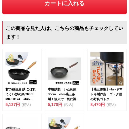
カートに入れる
この商品を見た人は、こちらの商品もチェックしてい
ます！
村の鍛冶屋 鉄 こぼれ
本格鉄製 いため鍋
【燕三條製】<br>ヤマ
にくい炒め鍋 26cm
30cm <br>燕三条
トキ製作所 ゴトク屋
MK-50124 <br>...
製！強火で一気に調理
の野良ゴトク
5,137円
美味し...
5,170円
[801051...
8,470円
(税込)
(税込)
(税込)