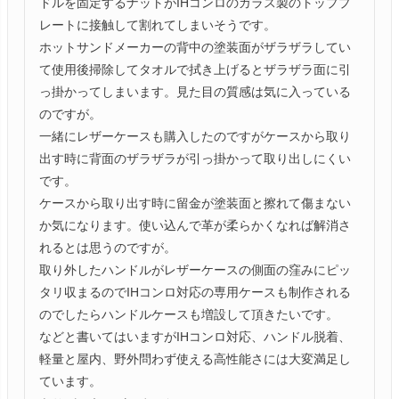
ドルを固定するナットがIHコンロのガラス製のトッププ
レートに接触して割れてしまいそうです。

ホットサンドメーカーの背中の塗装面がザラザラしてい
て使用後掃除してタオルで拭き上げるとザラザラ面に引
っ掛かってしまいます。見た目の質感は気に入っている
のですが。

一緒にレザーケースも購入したのですがケースから取り
出す時に背面のザラザラが引っ掛かって取り出しにくい
です。

ケースから取り出す時に留金が塗装面と擦れて傷まない
か気になります。使い込んで革が柔らかくなれば解消さ
れるとは思うのですが。

取り外したハンドルがレザーケースの側面の窪みにピッ
タリ収まるのでIHコンロ対応の専用ケースも制作される
のでしたらハンドルケースも増設して頂きたいです。

などと書いてはいますがIHコンロ対応、ハンドル脱着、
軽量と屋内、野外問わず使える高性能さには大変満足し
ています。
