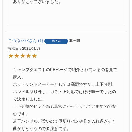
ありがとうございました。

こつぶパパ
1
非公開
購入者
投稿日
2021/04/13
キャンプクエストのFBページで紹介されているのを見て
購入。

ホットサンドメーカーとしては高額ですが、上下分割、
ハンドル取り外し、ガス・IH対応ではほぼ唯一でしたの
で決定しました。

上下分割のヒンジ部も非常にがっしりしていますので安
心です。

若干ハンドルが柔いので厚切りパンや具を入れ過ぎると
曲がりそうなので要注意です。
