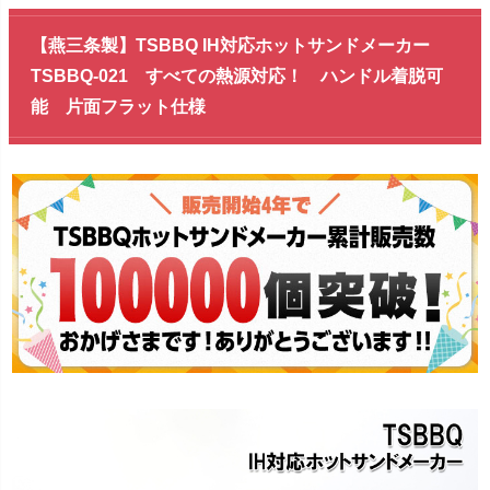
【燕三条製】TSBBQ IH対応ホットサンドメーカー
TSBBQ-021 すべての熱源対応！ ハンドル着脱可
能 片面フラット仕様