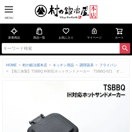
MENU
新着商品
商品一覧
お気に入り
マイページ
カート
HOME
村の鍛冶屋本店
キッチン用品
調理器具
フライパン
【燕三条製】TSBBQ IH対応ホットサンドメーカー TSBBQ-021 すべての熱源対応！ ハンドル着脱可能 片面フラット仕様