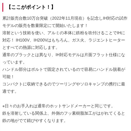
【ここがポイント！】
累計販売台数10万台突破（2022年11月現在）を記念しIH対応の試作
モデルの販売を数量限定にて開始いたします！
溶射という技術を使い、アルミの本体に鉄粉を吹付けることでIHに
対応！ IH100V、IH200Vはもちろん、ガス火、ラジエントヒーター
とすべての熱源に対応します。
通常のブラックとは異なり、IH対応モデルは片面フラット仕様にな
っています。
ハンドル部分はボルトで固定されているので容易にハンドル脱着が
可能！
コンパクトに収納できるのでツーリングやソロキャンプの携行に最
適です。
※日々のお手入れは通常のホットサンドメーカーと同じです。
鉄を溶射している関係上、外側のフッ素樹脂加工がはがれてくると
鉄の地がでて錆びやすくなります。