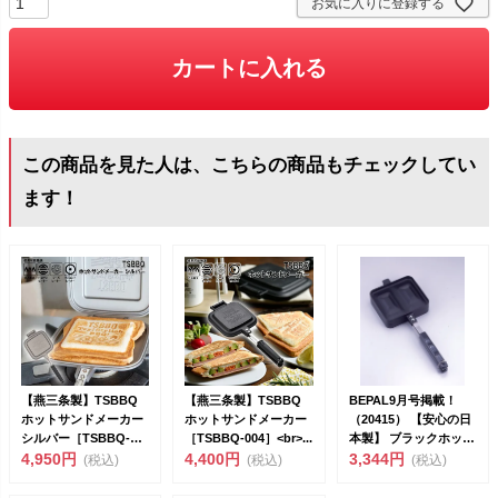
お気に入りに登録する
カートに入れる
この商品を見た人は、こちらの商品もチェックしてい
ます！
【燕三条製】TSBBQ
【燕三条製】TSBBQ
BEPAL9月号掲載！
ホットサンドメーカー
ホットサンドメーカー
（20415） 【安心の日
シルバー［TSBBQ-
［TSBBQ-004］<br>...
本製】 ブラックホット
007］<b...
4,950円
4,400円
サンドメーカー...
3,344円
(税込)
(税込)
(税込)