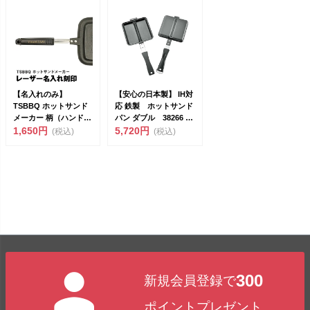
【名入れのみ】
【安心の日本製】 IH対
TSBBQ ホットサンド
応 鉄製 ホットサンド
メーカー 柄（ハンド
パン ダブル 38266 ガ
ル）名入れ<br&g...
1,650円
ス、IH1...
5,720円
(税込)
(税込)
300
新規会員登録で
ポイントプレゼント