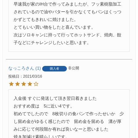
早速我が家のIH台で作ってみましたが、フッ素樹脂加工
されているので油やバターを引かなくてもパンはくっつ
かずとてもきれいに焼けました。

とてもいい買い物をしたと喜んでいます。

次はソロキャンに持って行ってホットサンド、焼肉、餃
子などにチャレンジしたいと思います。
なっころ
1
非公開
購入者
投稿日
2021/03/16
入金後 すぐに発送して頂き翌日着きました

おすすめ度は　5に近い4です。

初めてでしたので　8枚切りの食パンで作ったせいか　少
し留め金がゆるく感じたので　留め金を留める　溝が厚
みに応じて何段階か有れば良いなーと思いました

焼き加減は素晴らしいです。
