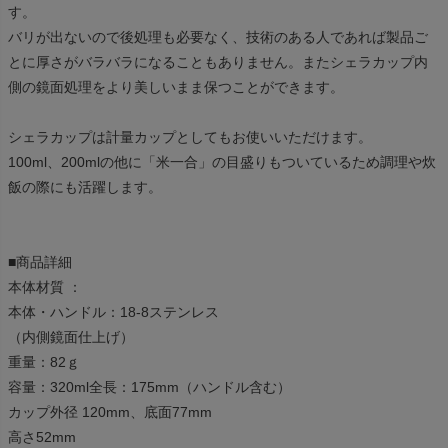
す。
バリが出ないので後処理も必要なく、技術のある人であれば製品ご
とに厚さがバラバラになることもありません。またシェラカップ内
側の鏡面処理をより美しいまま保つことができます。
シェラカップは計量カップとしてもお使いいただけます。
100ml、200mlの他に「米一合」の目盛りもついているため調理や炊
飯の際にも活躍します。
■商品詳細
本体材質 ：
本体・ハンドル：18-8ステンレス
（内側鏡面仕上げ）
重量：82ｇ
容量：320ml全長：175mm（ハンドル含む）
カップ外径 120mm、底面77mm
高さ52mm