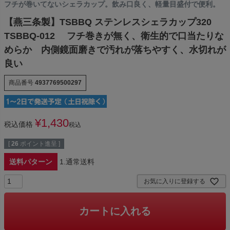
フチが巻いてないシェラカップ。飲み口良く、軽量目盛付で便利。
【燕三条製】TSBBQ ステンレスシェラカップ320
TSBBQ-012 フチ巻きが無く、衛生的で口当たりな
めらか 内側鏡面磨きで汚れが落ちやすく、水切れが
良い
商品番号
4937769500297
¥
1,430
税込価格
税込
[
26
ポイント進呈 ]
送料パターン
1.通常送料
お気に入りに登録する
カートに入れる