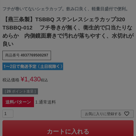
フチが巻いてないシェラカップ。飲み口良く、軽量目盛付で便利。
【燕三条製】TSBBQ ステンレスシェラカップ320
TSBBQ-012 フチ巻きが無く、衛生的で口当たりな
めらか 内側鏡面磨きで汚れが落ちやすく、水切れが
良い
商品番号
4937769500297
¥
1,430
税込価格
税込
[
26
ポイント進呈 ]
送料パターン
1.通常送料
お気に入りに登録する
カートに入れる