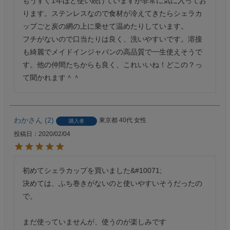
もうすぐ1年ほど使い続けていますが非常に気に入ってお
ります。ステンレスなので食材が冷えてきたらシェラカ
ップごと炭の網の上に乗せて温めたりしています。

フチがないので口当たりは良く、洗いやすいです。溶接
も綺麗でメイドインジャパンの高品質で一生使えそうで
す。他の仲間たちからも良く、これいいね！どこの？っ
て聞かれます＾＾
わか
2
東京都
40代
女性
購入者
投稿日
2020/02/04
初めてシェラカップを買いました&#10071;

決めては、ふち巻きがないのと使いやすいそうだったの
で。

まだ使っていませんが、使うのが楽しみです