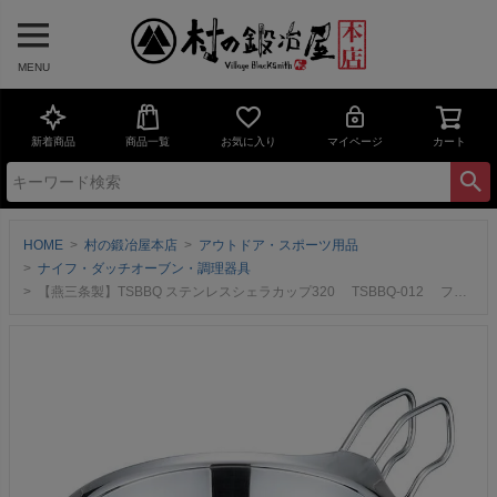
MENU
新着商品
商品一覧
お気に入り
マイページ
カート
HOME
村の鍛冶屋本店
アウトドア・スポーツ用品
ナイフ・ダッチオーブン・調理器具
【燕三条製】TSBBQ ステンレスシェラカップ320 TSBBQ-012 フチ巻きが無く、衛生的で口当たりなめらか 内側鏡面磨きで汚れが落ちやすく、水切れが良い