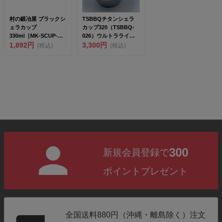
村の鍛冶屋 ブラックシ
TSBBQチタンシェラ
ェラカップ
カップ320（TSBBQ-
330ml［MK-SCUP-
026）ウルトラライト
BK］<br&g...
1,892円
ギア 燕三条製...
3,300円
(税込)
(税込)
300
新規会員登録で
ポイントプレゼント
全国送料880円（沖縄・離島除く）注文