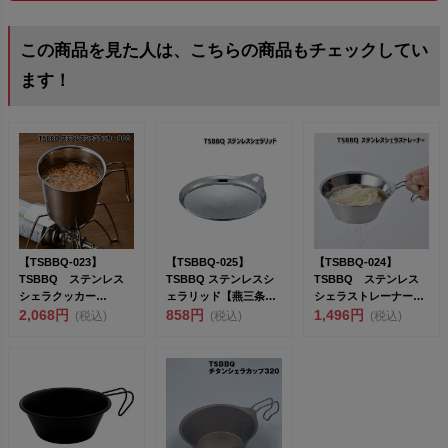
この商品を見た人は、こちらの商品もチェックしてい
ます！
【TSBBQ-023】
【TSBBQ-025】
【TSBBQ-024】
TSBBQ ステンレス
TSBBQ ステンレスシ
TSBBQ ステンレス
シェラクッカー
ェラリッド【燕三条製
シェラストレーナー
800【燕三条製｜TSB...
2,068円
｜TSBBQ】&l...
858円
【燕三条製｜TSBBQ...
1,496円
(税込)
(税込)
(税込)