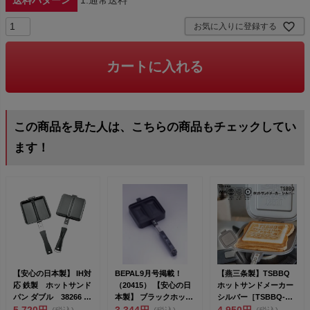
お気に入りに登録する
カートに入れる
この商品を見た人は、こちらの商品もチェックしてい
ます！
【安心の日本製】 IH対
BEPAL9月号掲載！
【燕三条製】TSBBQ
応 鉄製 ホットサンド
（20415） 【安心の日
ホットサンドメーカー
パン ダブル 38266 ガ
本製】 ブラックホット
シルバー［TSBBQ-
ス、IH1...
5,720円
サンドメーカー...
3,344円
007］<b...
4,950円