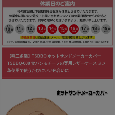
【燕三条製】TSBBQ ホットサンドメーカーカバー
TSBBQ-008 食パンモチーフの専用レザーケース ヌメ
革使用で使うたびにいい色合いに