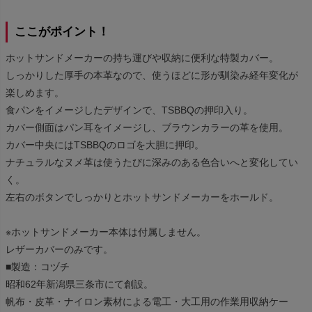
ここがポイント！
ホットサンドメーカーの持ち運びや収納に便利な特製カバー。
しっかりした厚手の本革なので、使うほどに形が馴染み経年変化が
楽しめます。
食パンをイメージしたデザインで、TSBBQの押印入り。
カバー側面はパン耳をイメージし、ブラウンカラーの革を使用。
カバー中央にはTSBBQのロゴを大胆に押印。
ナチュラルなヌメ革は使うたびに深みのある色合いへと変化してい
く。
左右のボタンでしっかりとホットサンドメーカーをホールド。
※ホットサンドメーカー本体は付属しません。
レザーカバーのみです。
■製造：コヅチ
昭和62年新潟県三条市にて創設。
帆布・皮革・ナイロン素材による電工・大工用の作業用収納ケー