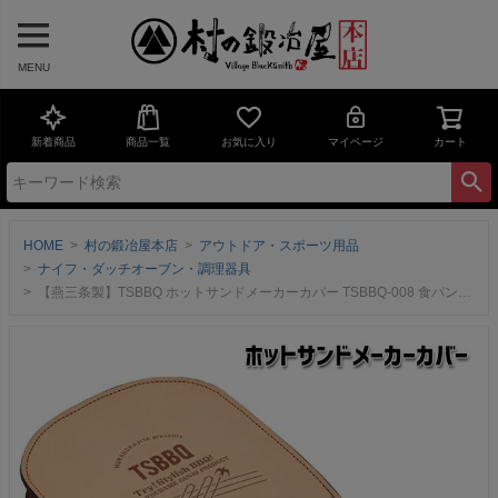
MENU
新着商品
商品一覧
お気に入り
マイページ
カート
HOME
村の鍛冶屋本店
アウトドア・スポーツ用品
ナイフ・ダッチオーブン・調理器具
【燕三条製】TSBBQ ホットサンドメーカーカバー TSBBQ-008 食パンモチーフの専用レザーケース ヌメ革使用で使うたびにいい色合いに