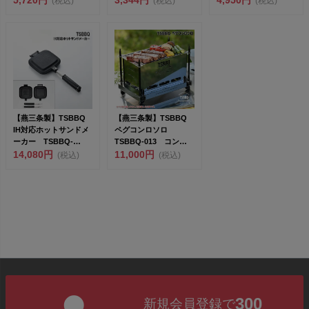
(税込)
(税込)
(税込)
【燕三条製】TSBBQ
【燕三条製】TSBBQ
IH対応ホットサンドメ
ペグコンロソロ
ーカー TSBBQ-
TSBBQ-013 コンパ
021 すべての熱...
14,080円
クトに収納できるス...
11,000円
(税込)
(税込)
300
新規会員登録で