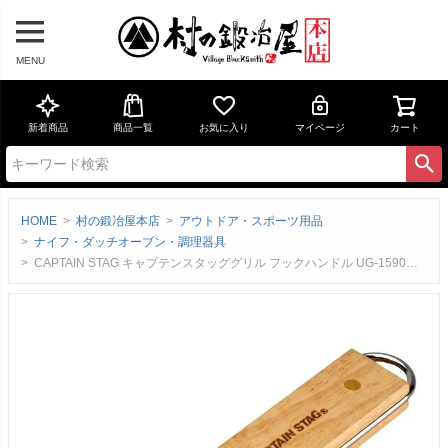
MENU
新着商品
商品一覧
お気に入り
マイページ
カート
HOME
村の鍛冶屋本店
アウトドア・スポーツ用品
ナイフ・ダッチオーブン・調理器具
CAPTAIN STAG キャプテンスタッググリル フックハンドル UG-1590ラウンドグリルプレート用のフックハンドル