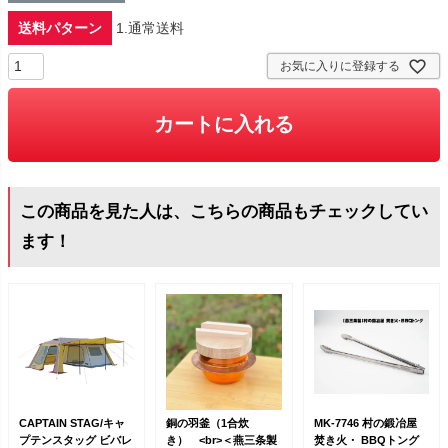
送料パターン
1.通常送料
お気に入りに登録する
カートに入れる
この商品を見た人は、こちらの商品もチェックしてい
ます！
CAPTAIN STAG/キャ
銅の羽釜（1合炊
MK-7746 村の鍛冶屋
プテンスタッグ ビバレ
き） <br>＜燕三条製
焚き火・ BBQトング