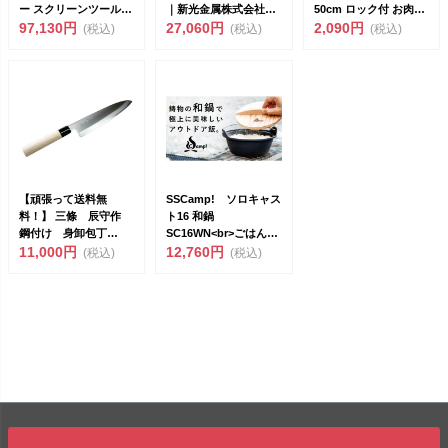
ー スクリーンツールー
｜新光金属株式会社
50cm ロック付 お肉は
ムロッジ5...
97,130円
＞ <b...
27,060円
もちろ...
2,090円
(税込)
(税込)
(税込)
【頑張って送料無
SSCamp! ソロキャス
料！】 三條 辰守作
ト16 和鍋
鋼付け 身卸包丁
SC16WN<br>ごはん
150mm
11,000円
が、う...
12,760円
(税込)
(税込)