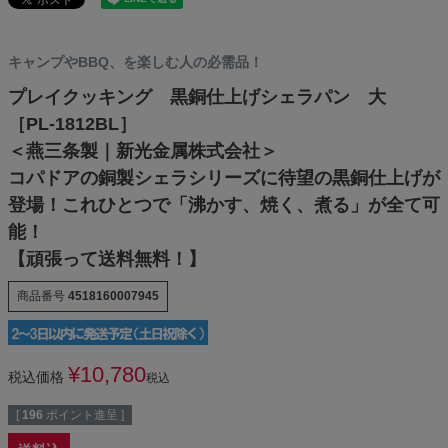
キャンプやBBQ、を楽しむ人の必需品！
プレイクッキング 黒銅仕上げシェラパン 大
［PL-1812BL］
＜燕三条製｜新光金属株式会社＞
コパドアの銅製シェラシリーズに待望の黒銅仕上げが
登場！これひとつで「沸かす、焼く、煮る」が全て可
能！
【頑張って送料無料！】
商品番号
4518160007945
¥
10,780
税込価格
税込
[
196
ポイント進呈 ]