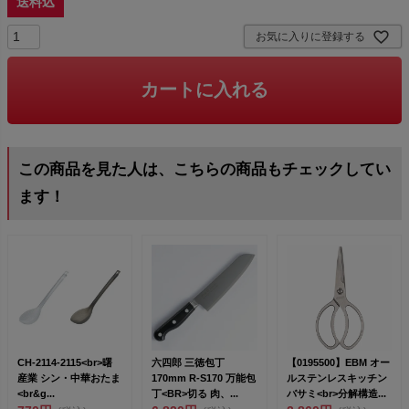
送料込
お気に入りに登録する
カートに入れる
この商品を見た人は、こちらの商品もチェックしてい
ます！
CH-2114-2115<br>曙
六四郎 三徳包丁
【0195500】EBM オー
産業 シン・中華おたま
170mm R-S170 万能包
ルステンレスキッチン
<br&g...
丁<BR>切る 肉、...
バサミ<br>分解構造...