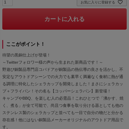
お気に入りに登録する
カートに入れる
ここがポイント！
待望の黒銅仕上げが登場！
～Twitterフォロワー様の声から生まれた新商品です！～
野遊び銅製品専門店コパドアが銅製品の熱伝導の良さを活かし、不
安定なアウトドアシーンでの火力でも素早く満遍なく食材に熱が通
る調理に特化したシェラカップを開発しました！まさにシェラカッ
プ＋フライパン！その名も【コッパーシェラパン】新登場！
キャンプやBBQ、を楽しむ人の必需品！これひとつで「沸かす、焼
く、煮る」が全て可能で、尚且つ食事を取り分ける器としても他の
ステンレス製のシェラカップと並べても一目で自分の物だと分かる
存在感！他にはない銅製品メーカーオリジナルのアウトドア用品で
す。