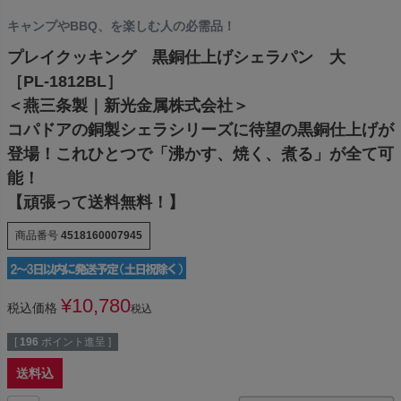
キャンプやBBQ、を楽しむ人の必需品！
プレイクッキング 黒銅仕上げシェラパン 大
［PL-1812BL］
＜燕三条製｜新光金属株式会社＞
コパドアの銅製シェラシリーズに待望の黒銅仕上げが
登場！これひとつで「沸かす、焼く、煮る」が全て可
能！
【頑張って送料無料！】
商品番号
4518160007945
¥
10,780
税込価格
税込
[
196
ポイント進呈 ]
送料込