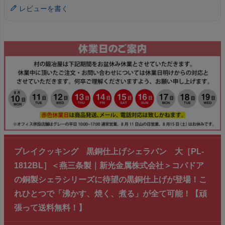
レビューを書く
プレイクッキング 黒銅仕上げシェラパン 大［PL-
1812BL］＜燕三条製｜新光金属株式会社＞コパドア
の銅製シェラシリーズに待望の黒銅仕上げが登場！こ
れひとつで「沸かす、焼く、煮る」が全て可能！【頑
張って送料無料！】