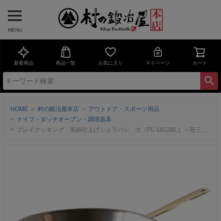
MENU
新着商品
商品一覧
お気に入り
マイページ
カート
HOME
村の鍛冶屋本店
アウトドア・スポーツ用品
ナイフ・ダッチオーブン・調理器具
プレイクッキング 黒銅仕上げシェラパン 大［PL-1812BL］＜燕三条製｜新光金属株式会社＞コパドアの銅製シェラシリーズに待望の黒銅仕上げが登場！これひとつで「沸かす、焼く、煮る」が全て可能！【頑張って送料無料！】