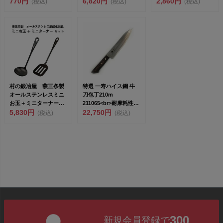
770円
6,820円
2,860円
(税込)
(税込)
(税込)
村の鍛冶屋 燕三条製
特選 一寿ハイス鋼 牛
オールステンレスミニ
刀包丁210m
お玉＋ミニターナー調
211065<br>耐摩耗性・
理セット 黒酸化発色
5,830円
疲労...
22,750円
(税込)
(税込)
&l...
300
新規会員登録で