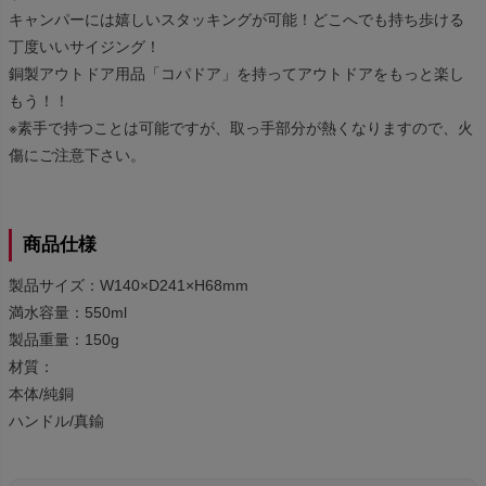
キャンパーには嬉しいスタッキングが可能！どこへでも持ち歩ける
丁度いいサイジング！
銅製アウトドア用品「コパドア」を持ってアウトドアをもっと楽し
もう！！
※素手で持つことは可能ですが、取っ手部分が熱くなりますので、火
傷にご注意下さい。
商品仕様
製品サイズ：W140×D241×H68mm
満水容量：550ml
製品重量：150g
材質：
本体/純銅
ハンドル/真鍮