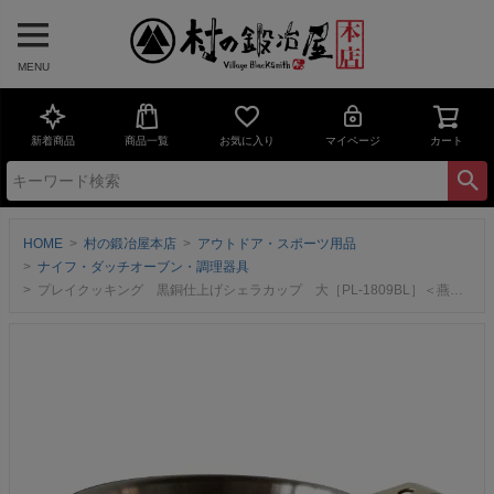
MENU
新着商品
商品一覧
お気に入り
マイページ
カート
HOME
村の鍛冶屋本店
アウトドア・スポーツ用品
ナイフ・ダッチオーブン・調理器具
プレイクッキング 黒銅仕上げシェラカップ 大［PL-1809BL］＜燕三条製｜新光金属株式会社＞コパドアの銅製シェラシリーズに待望の黒銅仕上げが登場！これひとつで「沸かす、焼く、煮る」が全て可能！【頑張って送料無料！】