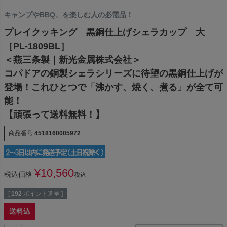
キャンプやBBQ、を楽しむ人の必需品！
プレイクッキング 黒銅仕上げシェラカップ 大
［PL-1809BL］
＜燕三条製｜新光金属株式会社＞
コパドアの銅製シェラシリーズに待望の黒銅仕上げが
登場！これひとつで「沸かす、焼く、煮る」が全て可
能！
【頑張って送料無料！】
商品番号
4518160005972
¥
10,560
税込価格
税込
[
192
ポイント進呈 ]
送料込