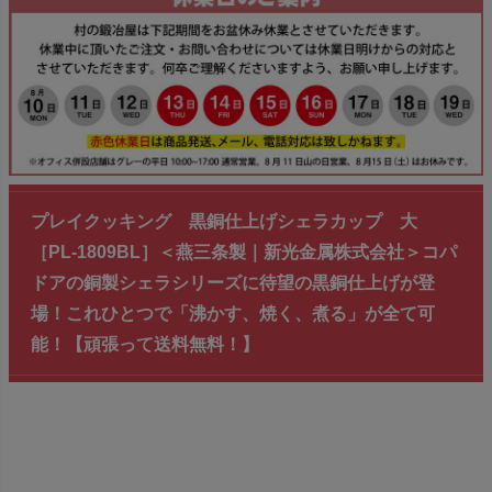
プレイクッキング 黒銅仕上げシェラカップ 大
［PL-1809BL］＜燕三条製｜新光金属株式会社＞コパ
ドアの銅製シェラシリーズに待望の黒銅仕上げが登
場！これひとつで「沸かす、焼く、煮る」が全て可
能！【頑張って送料無料！】