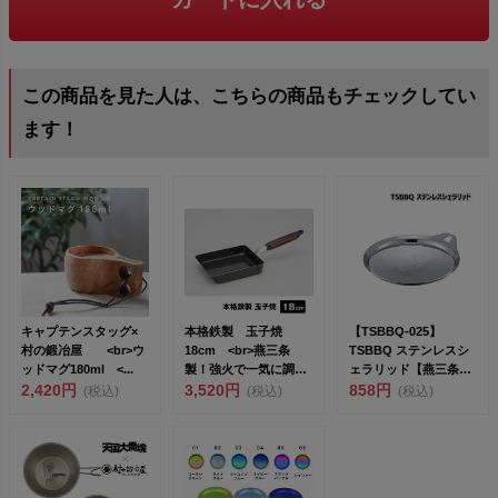
この商品を見た人は、こちらの商品もチェックしてい
ます！
キャプテンスタッグ×
本格鉄製 玉子焼
【TSBBQ-025】
村の鍛冶屋 <br>ウ
18cm <br>燕三条
TSBBQ ステンレスシ
ッドマグ180ml <...
製！強火で一気に調理
ェラリッド【燕三条製
2,420円
美味しさ...
3,520円
｜TSBBQ】&l...
858円
(税込)
(税込)
(税込)