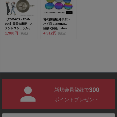
【TDM-003・TDM-
村の鍛冶屋 純チタン
004】天国大魔境 ス
パイ皿 21cm(No.2)
テンレスシェラカッ
陽酸化発色 <br>...
プ マルver. ...
1,980円
4,312円
(税込)
(税込)
300
新規会員登録で
ポイントプレゼント