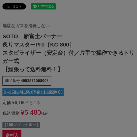
無駄なガスを消費しない
SOTO 新富士バーナー
炙りマスターPro［KC-800］
スタビライザー（安定台）付／片手で操作できるトリ
ガー式
【頑張って送料無料！】
商品番号
4953571068008
定価
¥
6,160
のところ
¥
5,480
税込価格
税込
[
100
ポイント進呈 ]
送料込