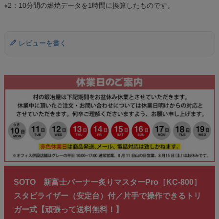
※2：10分間の燃焼データを1時間に換算したものです。
レビューを書く
SOTO 新富士バーナー炙りマスターPro［KC-800］
スタビライザー（安定台）付／片手で操作できるトリ
ガー式【頑張って送料無料！】