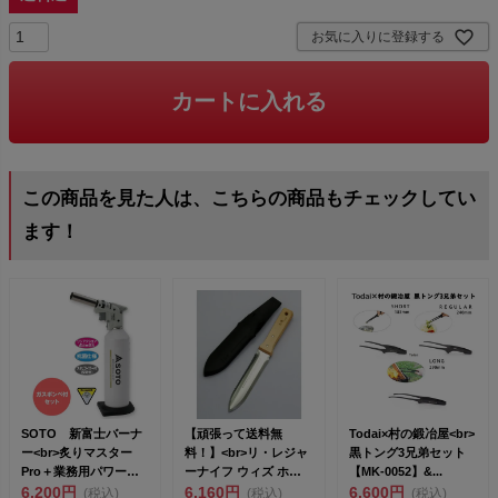
お気に入りに登録する
カートに入れる
この商品を見た人は、こちらの商品もチェックしてい
ます！
SOTO 新富士バーナ
【頑張って送料無
Todai×村の鍛冶屋<br>
ー<br>炙りマスター
料！】<br>リ・レジャ
黒トング3兄弟セット
Pro＋業務用パワーガ
ーナイフ ウィズ ホル
【MK-0052】&...
スセッ...
6,200円
スター #...
6,160円
6,600円
(税込)
(税込)
(税込)