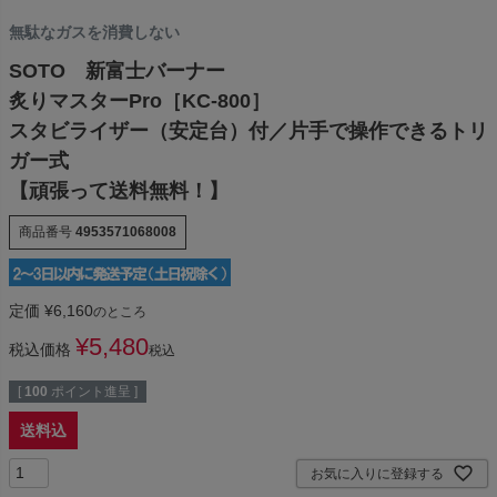
無駄なガスを消費しない
SOTO 新富士バーナー
炙りマスターPro［KC-800］
スタビライザー（安定台）付／片手で操作できるトリ
ガー式
【頑張って送料無料！】
商品番号
4953571068008
定価
¥
6,160
のところ
¥
5,480
税込価格
税込
[
100
ポイント進呈 ]
送料込
お気に入りに登録する