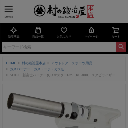
MENU
新着商品
商品一覧
お気に入り
マイページ
カート
HOME
村の鍛冶屋本店
アウトドア・スポーツ用品
ガスバーナー・ガストーチ・ガス缶
SOTO 新富士バーナー炙りマスターPro［KC-800］スタビライザー（安定台）付／片手で操作できるトリガー式【頑張って送料無料！】