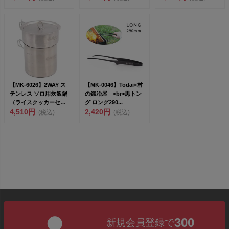
【MK-6026】2WAY ス
【MK-0046】Todai×村
テンレス ソロ用炊飯鍋
の鍛冶屋 <br>黒トン
（ライスクッカーセッ
グ ロング290...
ト）収納袋付...
4,510円
2,420円
(税込)
(税込)
300
新規会員登録で