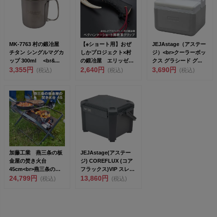
MK-7763 村の鍛冶屋
【※ショート用】おぜ
JEJAstage（アステー
チタン シングルマグカ
しかプロジェクト×村
ジ）<br>クーラーボッ
ップ 300ml <br&...
の鍛冶屋 エリッゼス
クス グラシード グ...
3,355円
テークアルティメット
2,640円
3,690円
(税込)
(税込)
(税込)
ハン...
加藤工業 燕三条の板
JEJAstage(アステー
金屋の焚き火台
ジ) COREFLUX (コア
45cm<br>燕三条の町
フラックス)VIP スレ
工場が作る...
24,799円
ー...
13,860円
(税込)
(税込)