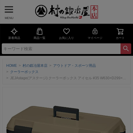
MENU
新着商品
商品一覧
お気に入り
マイページ
カート
HOME
村の鍛冶屋本店
アウトドア・スポーツ用品
クーラーボックス
JEJAstage(アステージ) クーラーボックス アイセル #35 W630×D299×H363mm ISL-35SB サンドベージュ500mlペットボトルなら21本収納可能！送料無料