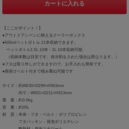
カートに入れる
【ここがポイント！】
●アウトドアシーンに映えるクーラーボックス
●500mlペットボトル 21本収納できます。
ペットボトル1.5L 10本・2L 10本収納可能
（収納本数は目安です。保冷剤を入れた場合は異なります。）
●フタは取り外しができますので、お手入れも簡単です。
●肩掛けベルト付きで積み重ね可能です
サイズ：約W630×D299×H363mm
内寸：W501×D211×H313mm
重 量：約3.0kg
容 量：約35L
材 質：本体・フタ・ベルト：ポリプロピレン
フタパッキン：発泡ポリエチレン
断熱材：発泡スチロール