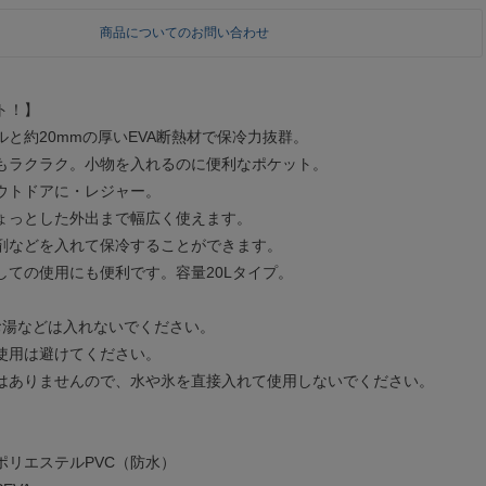
商品についてのお問い合わせ
ト！】
と約20mmの厚いEVA断熱材で保冷力抜群。
もラクラク。小物を入れるのに便利なポケット。
ウトドアに・レジャー。
ょっとした外出まで幅広く使えます。
剤などを入れて保冷することができます。
しての使用にも便利です。容量20Lタイプ。
お湯などは入れないでください。
使用は避けてください。
はありませんので、水や氷を直接入れて使用しないでください。
ポリエステルPVC（防水）