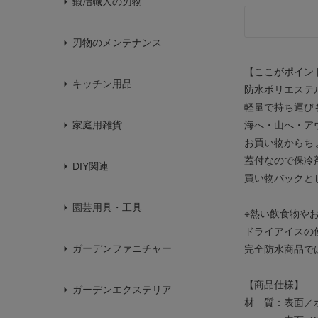
鍛冶職人の刃物
刃物のメンテナンス
【ここがポイン
キッチン用品
防水ポリエステル
軽量で持ち運び
海へ・山へ・ア
家庭用雑貨
お買い物からち
蓋付なので保冷
DIY関連
買い物バックと
園芸用具・工具
※熱い飲食物や
ドライアイスの
ガーデンファニチャー
完全防水商品で
【商品仕様】
ガーデンエクステリア
材 質：表面／