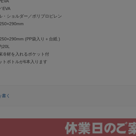
VA
VA
ョルダー／ポリプロピレン
50×290mm
50×290mm (PP袋入り＋台紙 )
20L
材を入れるポケット付
トボトルが6本入ります
を書く