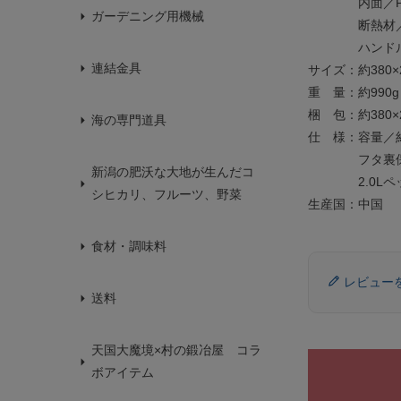
内面／PE
ガーデニング用機械
断熱材／E
ハンドル・シ
連結金具
サイズ：約380×2
重 量：約990g
梱 包：約380×2
海の専門道具
仕 様：容量／約
フタ裏保冷
新潟の肥沃な大地が生んだコ
2.0Lペッ
シヒカリ、フルーツ、野菜
生産国：中国
食材・調味料
レビュー
送料
天国大魔境×村の鍛冶屋 コラ
ボアイテム