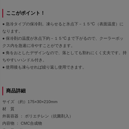
ここがポイント！
● 急冷タイプの保冷剤。凍らせると氷点下－１５℃（表面温度）に
なります。
● 保冷剤の温度が氷点下約－１５℃まで下がるので、クーラーボッ
クス内を急速に冷やすことができます。
● 角をおとしたデザインなので、落としても割れにくく丈夫です。持
ちやすいハンドル付き。
● 使用後も凍らせれば繰り返し使用できます。
商品詳細
サイズ （約）175×30×210mm
材 質
外装容器 ： ポリエチレン（抗菌剤入）
内容物 ： CMC合成物