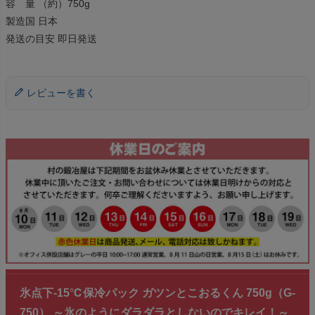
容 量 （約）750g
製造国 日本
発送の目安 即日発送
レビューを書く
氷点下-15℃保冷パック ガツンとこおるくん 750g（G-
750） ～氷のようにダラダラとしないのでキレイ！～