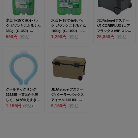
氷点下-15℃保冷パッ
氷点下-15℃保冷パッ
JEJAstage(アステー
ク ガツンとこおるくん
ク ガツンとこおるくん
ジ) COREFLUX (コア
350g（G-350）
1000g（G-1000） ～氷
フラックス)VIP スレ
<br&g...
590円
のよう...
1,290円
ー...
25,850円
(税込)
(税込)
(税込)
クールネックリング
JEJAstage(アステー
318285 ～首元から涼
ジ) クーラーボックス
しく、体が冷えすぎな
アイセル #45 ISL-
い。一年中、繰り返...
1,199円
45S...
9,150円
(税込)
(税込)