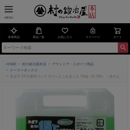
MENU
新着商品
商品一覧
お気に入り
マイページ
カート
HOME
村の鍛冶屋本店
アウトドア・スポーツ用品
クーラーボックス
氷点下-15℃保冷パック ガツンとこおるくん 750g（G-750） ～氷のようにダラダラとしないのでキレイ！～