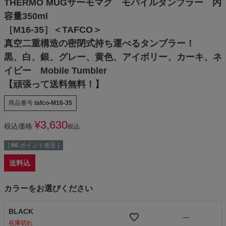
THERMO MUGサーモマグ モバイルタンブラー 内
容量350ml
［M16-35］＜TAFCO＞
真空二重構造の密閉式持ち運べるタンブラー！
黒、白、銀、グレー、黄色、アイボリー、カーキ、ネ
イビー Mobile Tumbler
【頑張って送料無料！】
商品番号
tafco-M16-35
¥
3,630
税込価格
税込
[
66
ポイント進呈 ]
送料込
カラーをお選びください
BLACK
—
在庫切れ