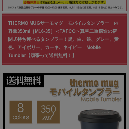
THERMO MUGサーモマグ モバイルタンブラー 内
容量350ml［M16-35］＜TAFCO＞真空二重構造の密
閉式持ち運べるタンブラー！黒、白、銀、グレー、黄
色、アイボリー、カーキ、ネイビー Mobile
Tumbler【頑張って送料無料！】