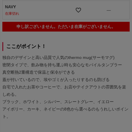
NAVY
—
在庫切れ
申し訳ございません。ただいま在庫がございません。
ここがポイント！
独自のデザインと高い品質で人気のthermo mug(サーモマグ)
密閉タイプで、飲み物を持ち運ぶ時も安心なモバイルタンブラー
真空断熱2重構造で保温と保冷ができる
蓋が付いているので、埃やゴミが入ったりするのも防げる
自宅で入れたお茶やコーヒーで、お店やテイクアウトの雰囲気を楽
しめる。
ブラック、ホワイト、シルバー、スレートグレー、イエロー
アイボリー、カーキ、ネイビーの8色から選べるのもうれしいポイン
ト。