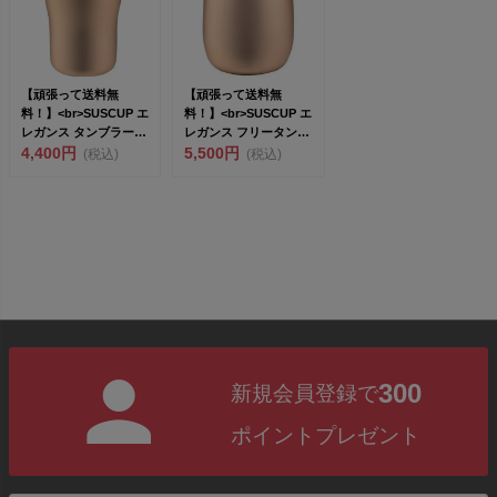
【頑張って送料無
【頑張って送料無
料！】<br>SUSCUP エ
料！】<br>SUSCUP エ
レガンス タンブラー
レガンス フリータンブ
シャ...
4,400円
ラー...
5,500円
(税込)
(税込)
300
新規会員登録で
ポイントプレゼント