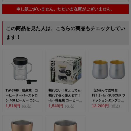
申し訳ございません。ただいま在庫がございません。
この商品を見た人は、こちらの商品もチェックしてい
ます！
TW-3768 曙産業 コ
割れない！落としても
【頑張って送料無
ーヒーサーバーストロ
割れず長く使えます！
料！】<br>SUSCUP フ
ン 400 ビーカー コンパ
<br>曙産業 コーヒーサ
ァッションタンブラー
クトドリッ...
1,518円
ーバー...
1,540円
さくら...
13,200円
(税込)
(税込)
(税込)