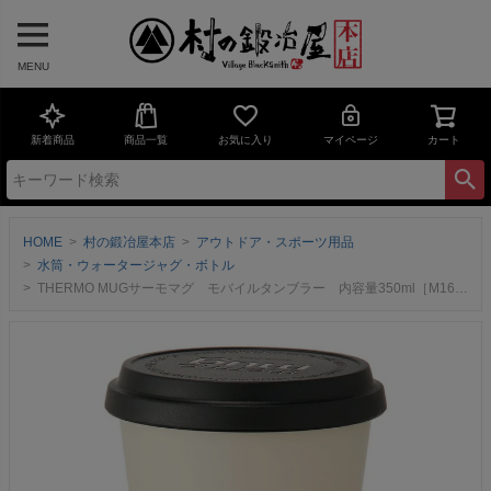
MENU
新着商品
商品一覧
お気に入り
マイページ
カート
HOME
村の鍛冶屋本店
アウトドア・スポーツ用品
水筒・ウォータージャグ・ボトル
THERMO MUGサーモマグ モバイルタンブラー 内容量350ml［M16-35］＜TAFCO＞真空二重構造の密閉式持ち運べるタンブラー！黒、白、銀、グレー、黄色、アイボリー、カーキ、ネイビー Mobile Tumbler【頑張って送料無料！】