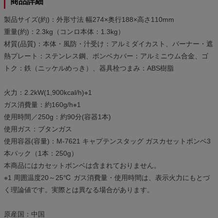
商品詳細
製品サイズ(約)：外形寸法 幅274×奥行188×高さ110mm
重量(約)：2.3kg（コンロ本体：1.3kg）
材質(品質)：本体・風防・汁受け：アルミダイカスト、バーナー・遮
熱プレート：ステンレス鋼、ボンベカバー：アルミニウム合金、ゴ
トク：鉄（ニッケルめっき）、器具栓つまみ：ABS樹脂
火力：2.2kW(1,900kcal/h)※1
ガス消費量：約160g/h※1
使用時間／250g：約90分(容器1本)
使用ガス：ブタンガス
使用容器(容量)：M-7621 キャプテンスタッグ ガスカセットボンベ3
本パック（1本：250g）
本商品にはカセットボンベは含まれておりません。
※1 周囲温度20～25℃ ガス消費量・使用時間は、表示火力にもとづ
く理論値です。実際とは異なる場合があります。
原産国：中国