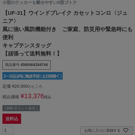
小型のクッカーも載せやすいX型ゴトク
【UF-31】ウインドブレイク カセットコンロ〈ジュ
ニア〉
風に強い風防機能付き ご家庭、防災用や緊急時にも
便利
キャプテンスタッグ
【頑張って送料無料！】
商品番号
4560464284744
定価
¥
20,900
のところ
¥
13,376
税込価格
税込
[
243
ポイント進呈 ]
送料込
お気に入りに登録する