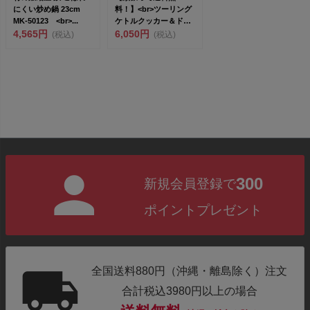
にくい炒め鍋 23cm
料！】<br>ツーリング
MK-50123 <br>...
ケトルクッカー＆ドリ
4,565円
ッパーセット...
6,050円
(税込)
(税込)
300
新規会員登録で
ポイントプレゼント
全国送料880円（沖縄・離島除く）注文
合計税込3980円以上の場合