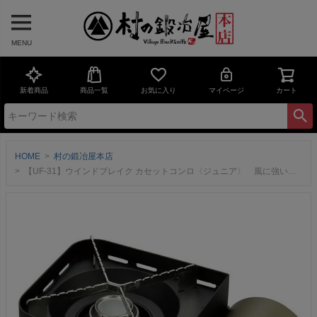
MENU
新着商品
商品一覧
お気に入り
マイページ
カート
HOME
村の鍛冶屋本店
【UF-31】ウインドブレイク カセットコンロ〈ジュニア〉 風に強い風防機能付き ご家庭、防災用や緊急時にも便利 キャプテンスタッグ 【頑張って送料無料！】