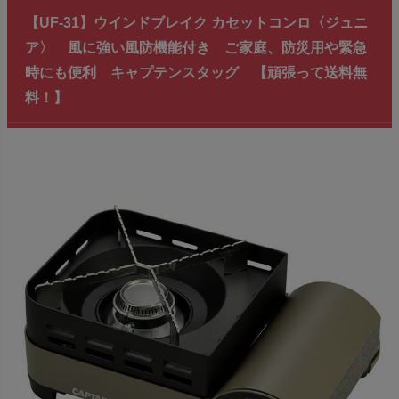
【UF-31】ウインドブレイク カセットコンロ〈ジュニ
ア〉 風に強い風防機能付き ご家庭、防災用や緊急
時にも便利 キャプテンスタッグ 【頑張って送料無
料！】