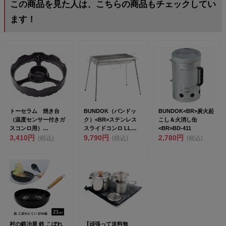
この商品を見た人は、こちらの商品もチェックしてい
ます！
トーセラム 焼き台
BUNDOK（バンドッ
BUNDOK<BR>炭火起
（温度センサー付きガ
ク）<BR>ステンレス
こし＆火消し缶
スコンロ用）
スライドコンロ LL
<BR>BD-411
<br>［TSG-00...
3,410円
BD...
9,790円
2,780円
(税込)
(税込)
(税込)
村の鍛冶屋 鉄 こぼれ
【頑張って送料無