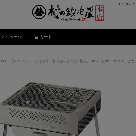
ログイン
検索
マイページ
カート
ル［UG-0069］【キャプテンスタッグ】1台でなんと7役！焚火、BBQ、ピザ、串焼