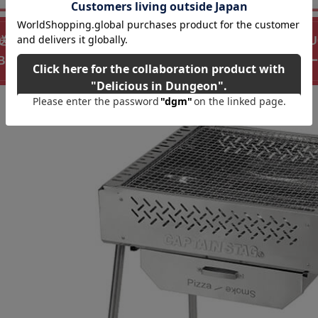
料無料！】CAPTAIN STAG 7way マルチファイアグリル［
BBQ、ピザ、串焼き、ピザ、スモーク、オーブン、ダッチオ