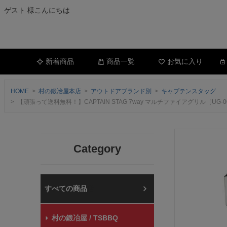
ゲスト 様こんにちは
新着商品
商品一覧
お気に入り
HOME
村の鍛冶屋本店
アウトドアブランド別
キャプテンスタッグ
【頑張って送料無料！】CAPTAIN STAG 7way マルチファイアグリ
Category
村の鍛冶屋本店
村の鍛冶屋 / TSBBQ