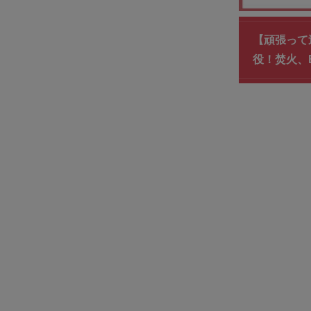
【頑張って送
役！焚火、