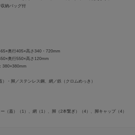
な収納バッグ付
5×奥行405×高さ340・720mm
0×奥行550×高さ120mm
80×380mm
蓋）・脚／ステンレス鋼、網／鉄（クロムめっき）
レー（蓋）（1）、網（1）、脚（2本繋ぎ）（4）、脚キャップ（4）