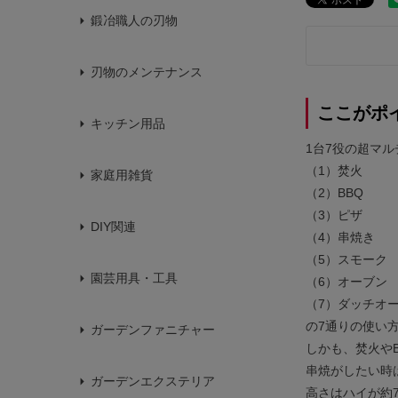
鍛冶職人の刃物
刃物のメンテナンス
ここがポ
キッチン用品
1台7役の超マル
（1）焚火
家庭用雑貨
（2）BBQ
（3）ピザ
DIY関連
（4）串焼き
（5）スモーク
園芸用具・工具
（6）オーブン
（7）ダッチオ
の7通りの使い
ガーデンファニチャー
しかも、焚火や
串焼がしたい時
ガーデンエクステリア
高さはハイが約7