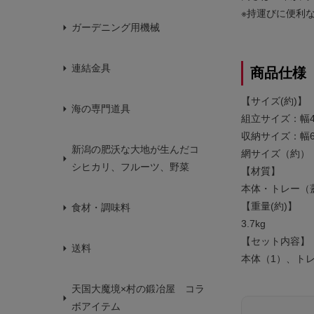
※持運びに便利
ガーデニング用機械
連結金具
商品仕様
【サイズ(約)】
海の専門道具
組立サイズ：幅46
収納サイズ：幅65
新潟の肥沃な大地が生んだコ
網サイズ（約）：3
シヒカリ、フルーツ、野菜
【材質】
本体・トレー（
【重量(約)】
食材・調味料
3.7kg
【セット内容】
送料
本体（1）、ト
天国大魔境×村の鍛冶屋 コラ
ボアイテム