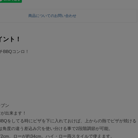
商品についてのお問い合わせ
イント！
チBBQコンロ！
ーブン
方が出来ます！
BBQをしてる時にピザを下に入れておけば、上からの熱でピザが焼ける
は角度の違う差込み穴を使い分ける事で2段階調節が可能。
2cm、ローが約34cm。ハイ・ロー両スタイルで使えます。