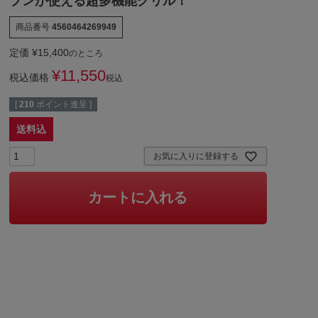
ブンが使える超多機能グリル！
商品番号
4560464269949
定価
¥
15,400
のところ
¥
11,550
税込価格
税込
[
210
ポイント進呈 ]
送料込
お気に入りに登録する
カートに入れる