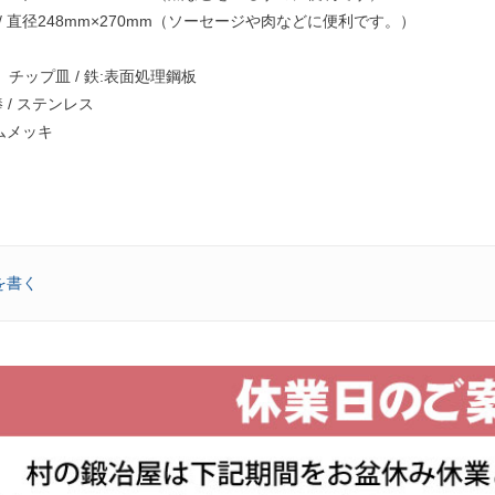
/ 直径248mm×270mm（ソーセージや肉などに便利です。）
チップ皿 / 鉄:表面処理鋼板
 / ステンレス
ームメッキ
g
を書く