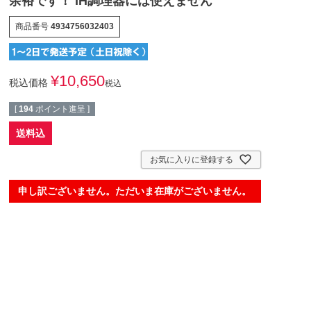
余裕です！ IH調理器には使えません
商品番号
4934756032403
¥
10,650
税込価格
税込
[
194
ポイント進呈 ]
送料込
お気に入りに登録する
申し訳ございません。ただいま在庫がございません。