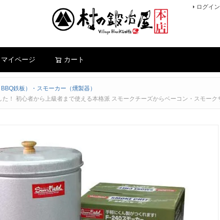
ログイン
検索
マイページ
カート
BBQ鉄板）・スモーカー（燻製器）
ました！ 初心者から上級者まで使える本格派 スモークチーズからベーコン・スモーク