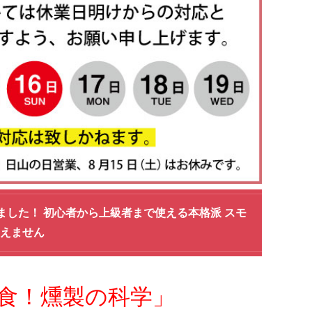
ました！ 初心者から上級者まで使える本格派 スモ
使えません
食！燻製の科学」