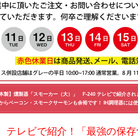
本製】燻製器「スモーカー（大）」 F-240 テレビで紹介され
からベーコン・スモークサーモンも余裕です！ IH調理器には
テレビで紹介！「最強の保存