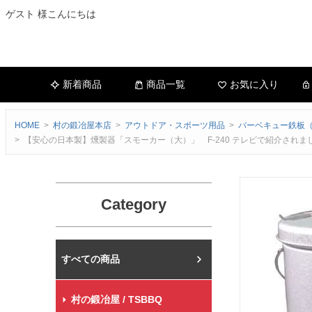
ゲスト 様こんにちは
新着商品
商品一覧
お気に入り
HOME
村の鍛冶屋本店
アウトドア・スポーツ用品
バーベキュー鉄板（
【安心の日本製】燻製器「スモーカー（大）」 F-240 テレビで紹介され
Category
村の鍛冶屋本店
村の鍛冶屋 / TSBBQ