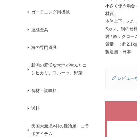
小さく使う場合 
ガーデニング用機械
材質：
本体上下、ふた、
Sカン、網のせ棒
連結金具
網 / 鉄：クロ
質量 ：約2.1k
海の専門道具
製造国：日本
新潟の肥沃な大地が生んだコ
シヒカリ、フルーツ、野菜
レビュー
食材・調味料
送料
天国大魔境×村の鍛冶屋 コラ
ボアイテム