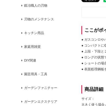
鍛冶職人の刃物
刃物のメンテナンス
ここがポ
キッチン用品
● ガスコンロ
● コンパクト
家庭用雑貨
● 上段・下段
● ロングの状
DIY関連
● ショートの
● 表面処理鋼
園芸用具・工具
ガーデンファニチャー
商品詳細
サイズ：
ガーデンエクステリア
大きく使う場合 