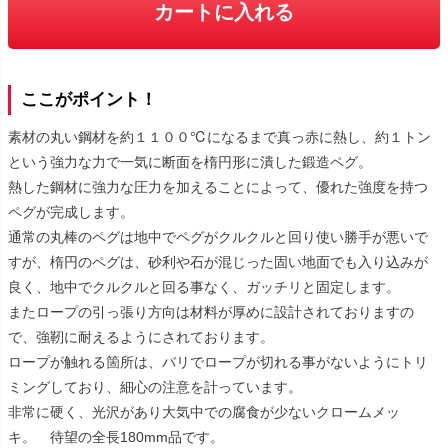
カートに入れる
ここがポイント！
素材の丸い鋼材を約１１００℃になるまで真っ赤に熱し、約１トン
という強力な力で一気に断面を楕円形に潰した鍛造ペグ。
熱した鋼材に強力な圧力を加えることによって、優れた強度を持つ
ペグが完成します。
通常の丸棒のペグは地中でペグがクルクルと回り使い勝手が悪いで
すが、楕円のペグは、砂利や石が混じった固い地面でも入り込みが
良く、地中でクルクルと回る事なく、ガッチリと固定します。
またロープの引っ張り方向は材料が厚めに設計されておりますの
で、強靭に耐えるようにされております。
ロープが触れる箇所は、バリでロープが切れる事がないようにトリ
ミングしており、細心の注意を計っています。
非常に硬く、光沢があり大気中での腐食が少ないクロームメッ
キ。 待望の全長180mm品です。