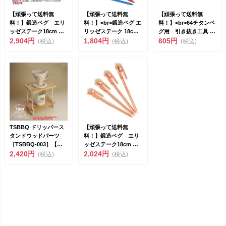
【頑張って送料無
【頑張って送料無
【頑張って送料無
料！】鍛造ペグ エリ
料！】<br>鍛造ペグ エ
料！】<br>64チタンペ
ッゼステーク18cm ク
リッゼステーク 18cm
グ用 引き抜き工具 チ
ロームメッキ塗装 6
2,904円
／4本...
1,804円
タン製［...
605円
(税込)
(税込)
(税込)
本セ...
TSBBQ ドリッパース
【頑張って送料無
タンドウッドパーツ
料！】鍛造ペグ エリ
［TSBBQ-003］【燕
ッゼステーク18cm ブ
三条製】 エリッ...
2,420円
ロンズメッキ塗装 4
2,024円
(税込)
(税込)
本セ...