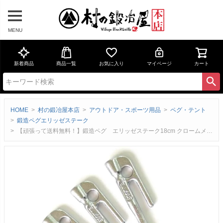
MENU
新着商品
商品一覧
お気に入り
マイページ
カート
HOME
村の鍛冶屋本店
アウトドア・スポーツ用品
ペグ・テント
鍛造ペグエリッゼステーク
【頑張って送料無料！】鍛造ペグ エリッゼステーク18cm クロームメッキ塗装 4本セット MK-180C×4本 クロームメッキ シルバー インナーテントやレジャーシートの固定に便利！ デザインコンペでIDS賞受賞 ネコポスのため日時指定不可 エリステ