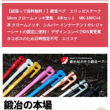
【頑張って送料無料！】鍛造ペグ エリッゼステーク
18cm クロームメッキ塗装 4本セット MK-180C×4
本 クロームメッキ シルバー インナーテントやレジャ
ーシートの固定に便利！ デザインコンペでIDS賞受賞
ネコポスのため日時指定不可 エリステ