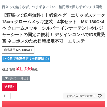
目立って無くさず、つまずきにくい！楕円形で回らずガッチリ固定
【頑張って送料無料！】鍛造ペグ エリッゼステーク
18cm クロームメッキ塗装 4本セット MK-180C×4
本 クロームメッキ シルバー インナーテントやレジ
ャーシートの固定に便利！ デザインコンペでIDS賞受
賞 ネコポスのため日時指定不可 エリステ
商品番号
MK-180Cx4
¥
1,936
税込価格
税込
[
35
ポイント進呈 ]
送料込
お気に入りに登録する