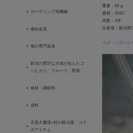
重量：80 g
ガーデニング用機械
素材：S55C
本数：4本
生産地：新潟県
連結金具
ペグ・ペグハン
海の専門道具
新潟の肥沃な大地が生んだコ
シヒカリ、フルーツ、野菜
食材・調味料
送料
天国大魔境×村の鍛冶屋 コラ
ボアイテム