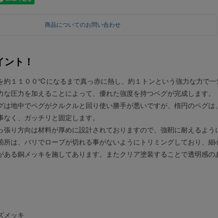
商品についてのお問い合わせ
イント！
を約１１００℃になるまで真っ赤に熱し、約１トンという強力な力で一
力な圧力を加えることによって、優れた強度を持つペグが完成します。
グは地中でペグがクルクルと回り使い勝手が悪いですが、楕円のペグは
事なく、ガッチリと固定します。
っ張り方向は材料が厚めに設計されておりますので、強靭に耐えるよう
箇所は、バリでロープが切れる事がないようにトリミングしており、細
がある銅メッキを施してあります。またクリア塗装することで透明感のあ
ズメッキ