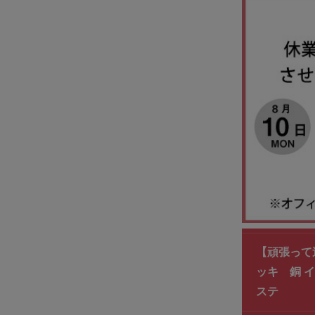
【頑張って
ッキ 銅 
ステ