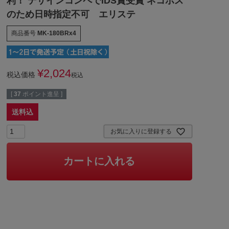
利！ デザインコンペでIDS賞受賞 ネコポス
のため日時指定不可 エリステ
商品番号
MK-180BRx4
¥
2,024
税込価格
税込
[
37
ポイント進呈 ]
送料込
お気に入りに登録する
カートに入れる