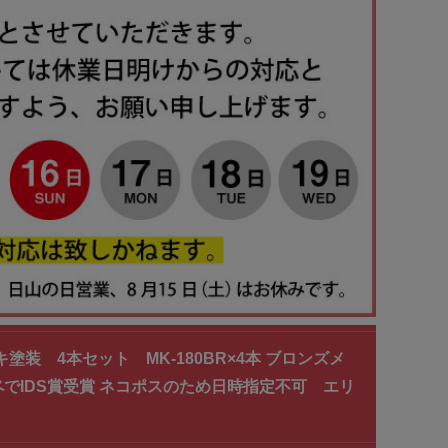
装 4本セット MK-180BR×4本 ブロンズメ
でIDS賞受賞 ネコポスのため日時指定不可 エリ