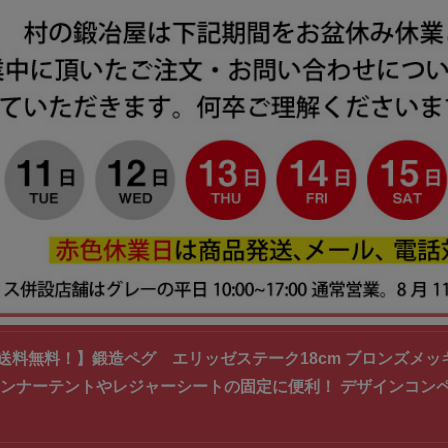
送料無料！】鍛造ペグ エリッゼステーク18cm ブロンズメッキ塗
インナーテントやレジャーシートの固定に便利！ デザインコンペ