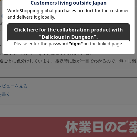
埼玉県
40代
男性
購入者
/05/15
ハンマーとセットで使用しています。

。エリッゼハンマーを使えば抜くのがはかどる。

レビューを見る
を書く