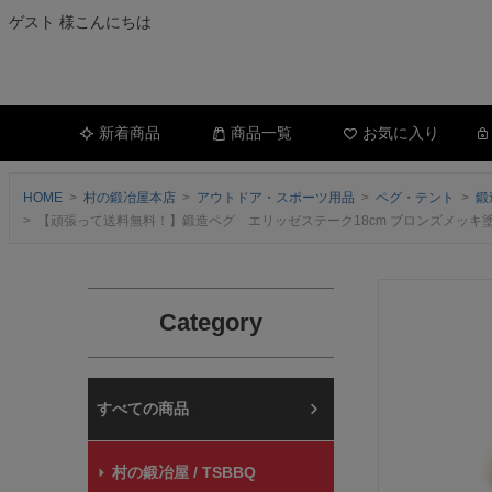
ゲスト 様こんにちは
新着商品
商品一覧
お気に入り
HOME
村の鍛冶屋本店
アウトドア・スポーツ用品
ペグ・テント
鍛
【頑張って送料無料！】鍛造ペグ エリッゼステーク18cm ブロンズメッキ塗装 
Category
村の鍛冶屋本店
村の鍛冶屋 / TSBBQ