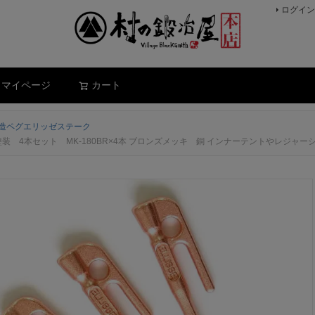
ログイン
検索
マイページ
カート
造ペグエリッゼステーク
4本セット MK-180BR×4本 ブロンズメッキ 銅 インナーテントやレジャーシートの