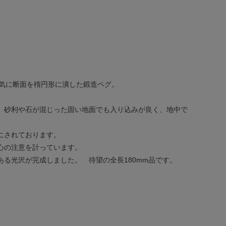
気に断面を楕円形に潰した鍛造ペグ。
、砂利や石が混じった固い地面でも入り込みが良く、地中で
にされております。
心の注意を計っています。
る光沢が完成しました。 待望の全長180mm品です。