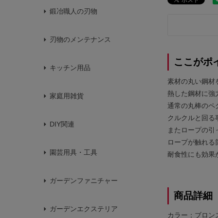
鍛冶職人の刃物
刃物のメンテナンス
ここがポ
キッチン用品
素材の丸い鋼材
熱した鋼材に強
家庭用雑貨
通常の丸棒のペ
クルクルと回る
DIY関連
またロープの引
ロープが触れる
園芸用具・工具
耐食性にも効果
ガーデンファニチャー
商品詳細
ガーデンエクステリア
カラー：ブロン