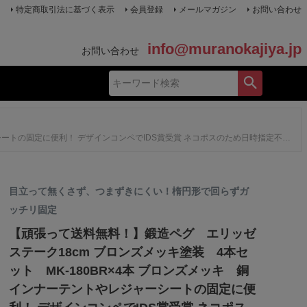
特定商取引法に基づく表示
会員登録
メールマガジン
お問い合わせ
info@muranokajiya.jp
お問い合わせ
固定に便利！ デザインコンペでIDS賞受賞 ネコポスのため日時指定不可 エリステ
目立って無くさず、つまずきにくい！楕円形で回らずガ
ッチリ固定
【頑張って送料無料！】鍛造ペグ エリッゼ
ステーク18cm ブロンズメッキ塗装 4本セ
ット MK-180BR×4本 ブロンズメッキ 銅
インナーテントやレジャーシートの固定に便