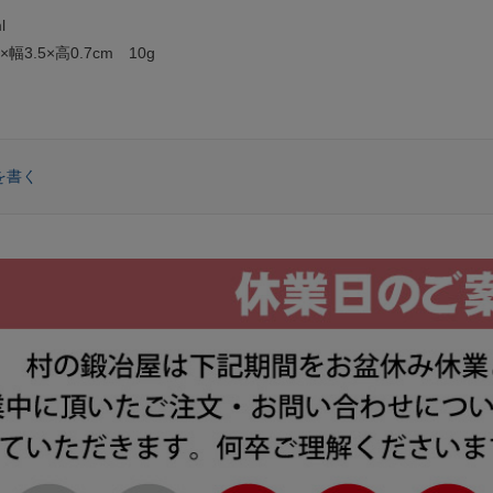
l
幅3.5×高0.7cm 10g
を書く