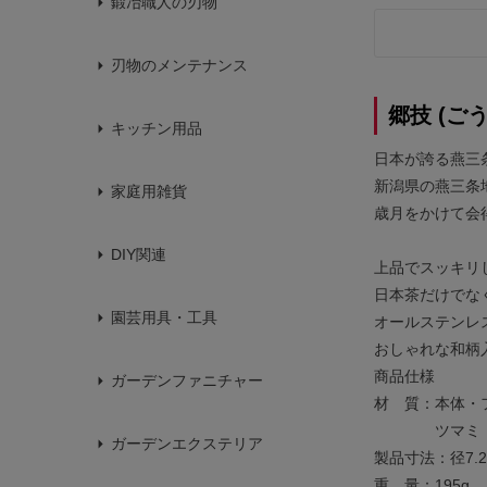
鍛冶職人の刃物
刃物のメンテナンス
郷技 (ごう
キッチン用品
日本が誇る燕三
新潟県の燕三条
家庭用雑貨
歳月をかけて会
DIY関連
上品でスッキリ
日本茶だけでな
園芸用具・工具
オールステンレ
おしゃれな和柄
商品仕様
ガーデンファニチャー
材 質：本体・フ
ツマミ：ス
ガーデンエクステリア
製品寸法：径7.2×
重 量：195g