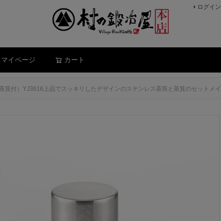
ログイン
検索
マイページ
カート
紗綾（茶箕付）YJ3616上品でスッキリしたデザインのステンレス茶筒と茶箕のセットメ