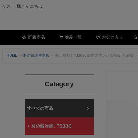
ゲスト 様こんにちは
新着商品
商品一覧
お気に入り
HOME
村の鍛冶屋本店
燕三条製｜YJ3616郷技 ステンレス茶筒 大 
Category
村の鍛冶屋本店
村の鍛冶屋 / TSBBQ