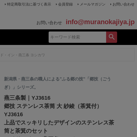
特定商取引法に基づく表示
会員登録
メールマガジン
お問い合わせ
info@muranokajiya.jp
お問い合わせ
イド・イン・燕三条 ヨシカワ
新潟県・燕三条の職人による”ふる郷の技”「郷技（ごう
ぎ）」シリーズ。
燕三条製｜YJ3616
郷技 ステンレス茶筒 大 紗綾（茶箕付）
YJ3616
上品でスッキリしたデザインのステンレス茶
筒と茶箕のセット