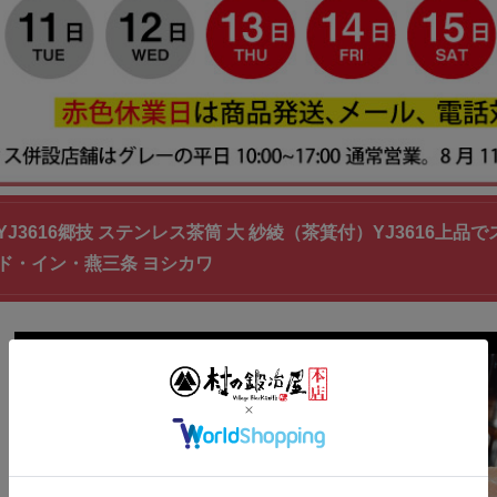
YJ3616郷技 ステンレス茶筒 大 紗綾（茶箕付）YJ3616
ド・イン・燕三条 ヨシカワ