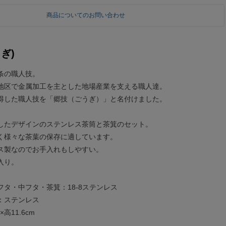
商品についてのお問い合わせ
ぎ)
条の職人技。
地区で金属加工を主とした地場産業を支える職人達。
得した職人技を「郷技（ごうぎ）」と名付けました。
したデザインのステンレス茶筒と茶箕のセット。
く様々な茶葉の保存に適しています。
ス製なのでお手入れもしやすい。
入り。
タ・中フタ・茶箕：18-8ステンレス
テンレス
高11.6cm