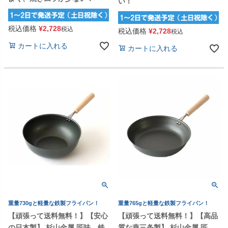
い！
税込価格
¥
2,728
税込
税込価格
¥
2,728
税込
カートに入れる
カートに入れる
重量730gと軽量な鉄製フライパン！
重量765gと軽量な鉄製フライパン！
【頑張って送料無料！】【安心
【頑張って送料無料！】【高品
の日本製】 杉山金属 匠味 鉄
質な燕三条製】 杉山金属 匠