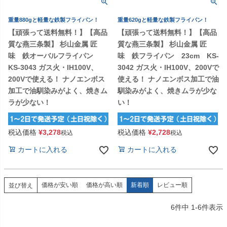
重量880gと軽量な鉄製フライパン！
重量620gと軽量な鉄製フライパン！
【頑張って送料無料！】【高品
【頑張って送料無料！】【高品
質な燕三条製】 杉山金属 匠
質な燕三条製】 杉山金属 匠
味 鉄オーバルフライパン
味 鉄フライパン 23cm KS-
KS-3043 ガス火・IH100V、
3042 ガス火・IH100V、200Vで
200Vで使える！ ナノエンボス
使える！ ナノエンボス加工で油
加工で油馴染みがよく、焼きム
馴染みがよく、焼きムラが少な
ラが少ない！
い！
税込価格
¥
3,278
税込価格
¥
2,728
税込
税込
カートに入れる
カートに入れる
価格が安い順
価格が高い順
新着順
レビュー順
並び替え
6
件中
1
-
6
件表示