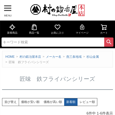
MENU
新着商品
商品一覧
お気に入り
マイページ
カート
HOME
村の鍛冶屋本店
メーカー名
燕三条地域
杉山金属
匠味 鉄フライパンシリーズ
匠味 鉄フライパンシリーズ
価格が安い順
価格が高い順
新着順
レビュー順
並び替え
6
件中
1
-
6
件表示