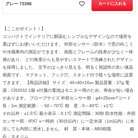
グレー 73396
カートに入れる
【ここがポイント！】
コンパクトでインテリアに馴染むシンプルなデザインなので場所を
選ばずにお使いいただけます。 外部センサー（防水）で窓の向こう
や冷蔵庫内の測定ができます。 画面とフレームの段差が少なく一体
感があり、 どの角度からも見やすいスマートで洗練されたデザイン
を採用しました。 文字がはっきり見える、明るく視認性の良い液晶
画面です。 マグネット、フック穴、スタンド付で様々な場所に設置
できます。 【商品詳細】 サイズ：45×40×10㎜ 製品質量：27g 電
源：CR2032 1個 ※付属の電池はモニター用のため、寿命が短い場合
があります。 プローブサイズ 外部センサー部：φ4×25mm?コード
長：1m 測定範囲：－50～70℃ 精 度：0～40℃：±1℃
それ以外：±1.5℃ 最小表示：0.1℃ 測定間隔：30秒 防水性能：外部
センサー部：IPX7 ※一時的（30分以内）に一定水深（1m以内）に水
没しても内部に浸水しません。 材 質：本体：ABS樹脂 磁
石：ネオジム