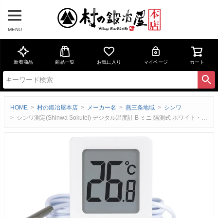
MENU
新着商品
商品一覧
お気に入り
マイページ
カート
HOME
村の鍛冶屋本店
メーカー名
燕三条地域
シンワ
シンワ測定(Shinwa Sokutei) デジタル温度計 B ミニ 隔測式 ホワイト・グレー 73388-73396