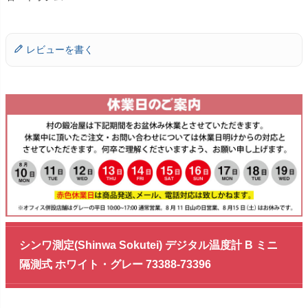
レビューを書く
シンワ測定(Shinwa Sokutei) デジタル温度計 B ミニ
隔測式 ホワイト・グレー 73388-73396