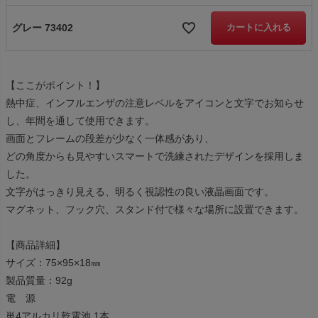
グレー 73402
カートに入れる
【ここがポイント！】
熱中症、インフルエンザの注意レベルをアイコンと文字でお知らせ
し、年間を通して使用できます。
画面とフレームの段差が少なく一体感があり、
どの角度からも見やすいスマートで洗練されたデザインを採用しま
した。
文字がはっきり見える、明るく視認性の良い液晶画面です。
マグネット、フック穴、スタンド付で様々な場所に設置できます。
【商品詳細】
サイズ：75×95×18㎜
製品質量：92g
電 源
単4アルカリ乾電池 1本