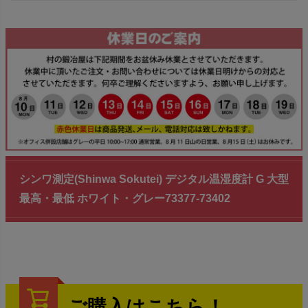
シンワ測定(Shinwa Sokutei) デジタル温湿度計 G 大型
最高・最低 ホワイト・グレー73377-73402
ご購入はこちら！