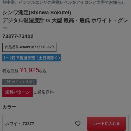
熱中症、インフルエンザの注意レベルをアイコンと文字でお知らせ
シンワ測定(Shinwa Sokutei)
デジタル温湿度計 G 大型 最高・最低 ホワイト・グレ
ー
73377-73402
商品番号
4960910733770-029
¥
1,925
税込価格
税込
[
35
ポイント進呈 ]
送料パターン
1.通常送料
カラー
ホワイト 73377
カートに入れる