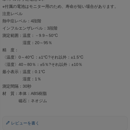
※付属の電池はモニター用のため、寿命が短い場合があります。
注意レベル
熱中症レベル：4段階
インフルエンザレベル：3段階
測定範囲：温度：－9.9～50℃
湿度：20～95％
精 度：
〈温度〉0～40℃：±1℃?それ以外：±1.5℃
〈湿度〉40～80％：±5％?それ以外：±10％
最小表示：温度：0.1℃
湿度：1％
測定間隔：30秒
材 質：本体：ABS樹脂
磁石：ネオジム
レビューを書く