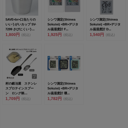
SAVE<br>口当たりの
シンワ測定(Shinwa
シンワ測定(Shinwa
いいうがいカップ SV-
Sokutei) <BR>デジタ
Sokutei) <BR>デジタ
7299 さびにくいう...
ル温湿度計 F...
ル温湿度計 D...
1,800円
1,925円
1,540円
(税込)
(税込)
(税込)
村の鍛冶屋 ステンレ
シンワ測定(Shinwa
スプロテインスプー
Sokutei) <BR>デジタ
ン ロング柄
ル温湿度計 環...
23cm<br>金属洋...
1,709円
1,782円
(税込)
(税込)