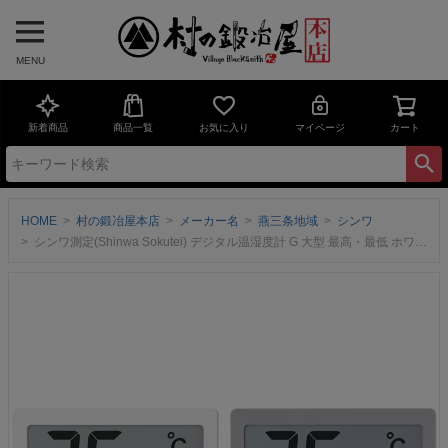
MENU
新着商品
商品一覧
お気に入り
マイページ
カート
HOME
村の鍛冶屋本店
メーカー名
燕三条地域
シンワ
シンワ測定(Shinwa Sokutei) デジタル温湿度計 G 大型 最高・最低 ホワイト・グレー73377-73402