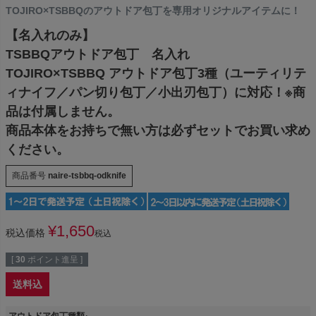
TOJIRO×TSBBQのアウトドア包丁を専用オリジナルアイテムに！
【名入れのみ】
TSBBQアウトドア包丁 名入れ
TOJIRO×TSBBQ アウトドア包丁3種（ユーティリテ
ィナイフ／パン切り包丁／小出刃包丁）に対応！※商
品は付属しません。
商品本体をお持ちで無い方は必ずセットでお買い求め
ください。
商品番号
naire-tsbbq-odknife
¥
1,650
税込価格
税込
[
30
ポイント進呈 ]
送料込
アウトドア包丁種類