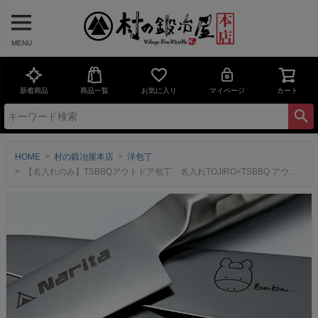
MENU
新着商品
商品一覧
お気に入り
マイページ
カート
HOME
村の鍛冶屋本店
洋包丁
【名入れのみ】TSBBQアウトドア包丁 名入れTOJIRO×TSBBQ アウトドア包丁3種（ユーティリティナイフ／パン切り包丁／小出刃包丁）に対応！※商品は付属しません。商品本体をお持ちで無い方は必ずセットでお買い求めください。