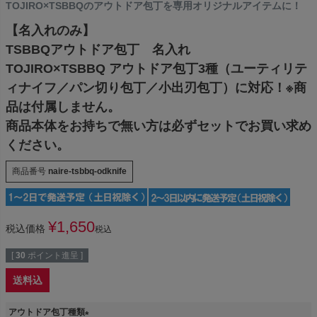
TOJIRO×TSBBQのアウトドア包丁を専用オリジナルアイテムに！
【名入れのみ】
TSBBQアウトドア包丁 名入れ
TOJIRO×TSBBQ アウトドア包丁3種（ユーティリテ
ィナイフ／パン切り包丁／小出刃包丁）に対応！※商
品は付属しません。
商品本体をお持ちで無い方は必ずセットでお買い求め
ください。
商品番号
naire-tsbbq-odknife
¥
1,650
税込価格
税込
[
30
ポイント進呈 ]
送料込
アウトドア包丁種類