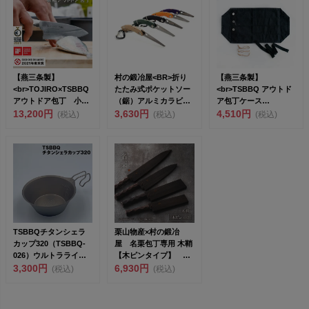
【燕三条製】
村の鍛冶屋<BR>折り
【燕三条製】
<br>TOJIRO×TSBBQ
たたみ式ポケットソー
<br>TSBBQ アウトド
アウトドア包丁 小出
（鋸）アルミカラビナ
ア包丁ケース
刃 右...
13,200円
付<...
3,630円
［TSBBQ-020...
4,510円
(税込)
(税込)
(税込)
TSBBQチタンシェラ
栗山物産×村の鍛冶
カップ320（TSBBQ-
屋 名栗包丁専用 木鞘
026）ウルトラライト
【木ピンタイプ】
ギア 燕三条製...
3,300円
<br>焼桐素...
6,930円
(税込)
(税込)