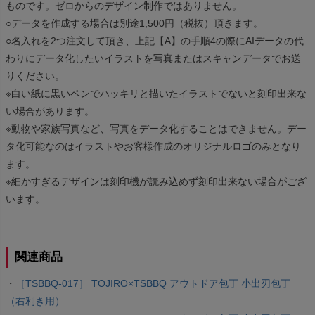
ものです。ゼロからのデザイン制作ではありません。
○データを作成する場合は別途1,500円（税抜）頂きます。
○名入れを2つ注文して頂き、上記【A】の手順4の際にAIデータの代
わりにデータ化したいイラストを写真またはスキャンデータでお送
りください。
※白い紙に黒いペンでハッキリと描いたイラストでないと刻印出来な
い場合があります。
※動物や家族写真など、写真をデータ化することはできません。デー
タ化可能なのはイラストやお客様作成のオリジナルロゴのみとなり
ます。
※細かすぎるデザインは刻印機が読み込めず刻印出来ない場合がござ
います。
関連商品
・
［TSBBQ-017］ TOJIRO×TSBBQ アウトドア包丁 小出刃包丁
（右利き用）