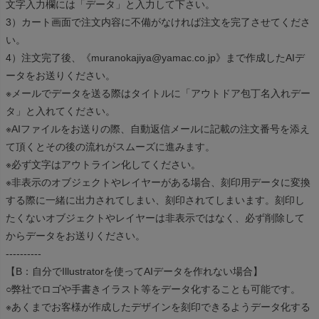
文字入力欄には「データ」と入力して下さい。
3）カート画面で注文内容に不備がなければ注文を完了させてくださ
い。
4）注文完了後、《muranokajiya@yamac.co.jp》まで作成したAIデ
ータをお送りください。
※メールでデータを送る際はタイトルに「アウトドア包丁名入れデー
タ」と入れてください。
※AIファイルをお送りの際、自動返信メールに記載の注文番号を添え
て頂くとその後の流れがスムーズに進みます。
※必ず文字はアウトライン化してください。
※非表示のオブジェクトやレイヤーがある場合、刻印用データに変換
する際に一緒に出力されてしまい、刻印されてしまいます。刻印し
たくないオブジェクトやレイヤーは非表示ではなく、必ず削除して
からデータをお送りください。
----------
【B：自分でIllustratorを使ってAIデータを作れない場合】
○弊社でロゴや手書きイラスト等をデータ化することも可能です。
※あくまでお客様が作成したデザインを刻印できるようデータ化する