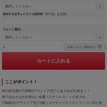
(
必
刻印する文字 ※イラスト刻印時「データ」と入力
須
)
(
必
フォント選択
須
)
(
必
須
お気に入りに登録する
)
カートに入れる
ここがポイント！
村の鍛冶屋のTSBBQアウトドア包丁に名入れが出来る！！
他ではなかなか出来ない金属（ステンレス）への名入れ。
TSBBQのアウトドア包丁3種（ユーティリティナイフ／パン切り包