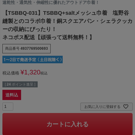
速乾性・通気性・伸縮性に優れたアウトドア巾着！
【TSBBQ-031】TSBBQ+saltメッシュ巾着 塩野谷
縫製とのコラボ巾着！銅スクエアパン・シェラクッカ
ーの収納にぴったり！
ネコポス配送【頑張って送料無料！】
商品番号
4937769500693
¥
1,320
税込価格
税込
[
24
ポイント進呈 ]
送料込
お気に入りに登録する
カートに入れる