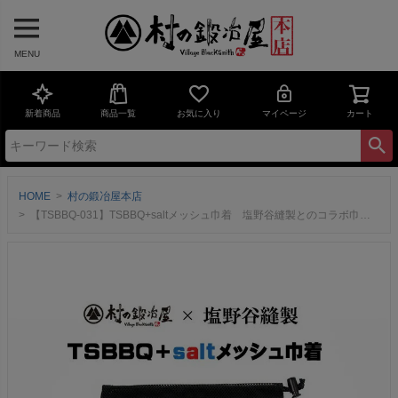
MENU
新着商品
商品一覧
お気に入り
マイページ
カート
HOME
村の鍛冶屋本店
【TSBBQ-031】TSBBQ+saltメッシュ巾着 塩野谷縫製とのコラボ巾着！銅スクエアパン・シェラクッカーの収納にぴったり！ ネコポス配送【頑張って送料無料！】