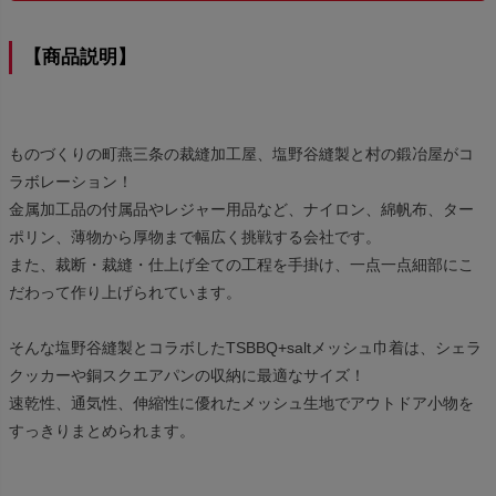
【商品説明】
ものづくりの町燕三条の裁縫加工屋、塩野谷縫製と村の鍛冶屋がコ
ラボレーション！
金属加工品の付属品やレジャー用品など、ナイロン、綿帆布、ター
ポリン、薄物から厚物まで幅広く挑戦する会社です。
また、裁断・裁縫・仕上げ全ての工程を手掛け、一点一点細部にこ
だわって作り上げられています。
そんな塩野谷縫製とコラボしたTSBBQ+saltメッシュ巾着は、シェラ
クッカーや銅スクエアパンの収納に最適なサイズ！
速乾性、通気性、伸縮性に優れたメッシュ生地でアウトドア小物を
すっきりまとめられます。