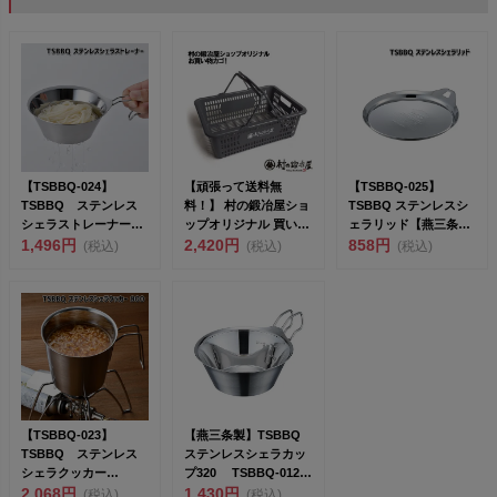
【TSBBQ-024】
【頑張って送料無
【TSBBQ-025】
TSBBQ ステンレス
料！】 村の鍛冶屋ショ
TSBBQ ステンレスシ
シェラストレーナー
ップオリジナル 買い物
ェラリッド【燕三条製
【燕三条製｜TSBBQ...
1,496円
かご 415×299×1...
2,420円
｜TSBBQ】&l...
858円
(税込)
(税込)
(税込)
【TSBBQ-023】
【燕三条製】TSBBQ
TSBBQ ステンレス
ステンレスシェラカッ
シェラクッカー
プ320 TSBBQ-012
800【燕三条製｜TSB...
2,068円
フチ巻...
1,430円
(税込)
(税込)