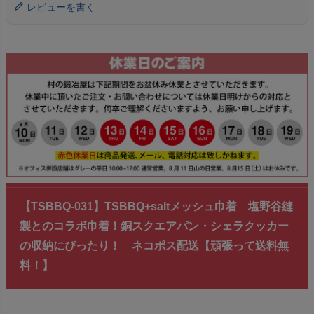
レビューを書く
【TSBBQ-031】TSBBQ+saltメッシュ巾着 塩野谷縫
製とのコラボ巾着！銅スクエアパン・シェラクッカー
の収納にぴったり！ ネコポス配送【頑張って送料無
料！】