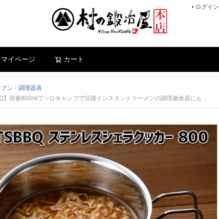
ログイン
検索
マイページ
カート
ーブン・調理器具
SBBQ】容量800mlでソロキャンプで活躍インスタントラーメンの調理兼食器にも