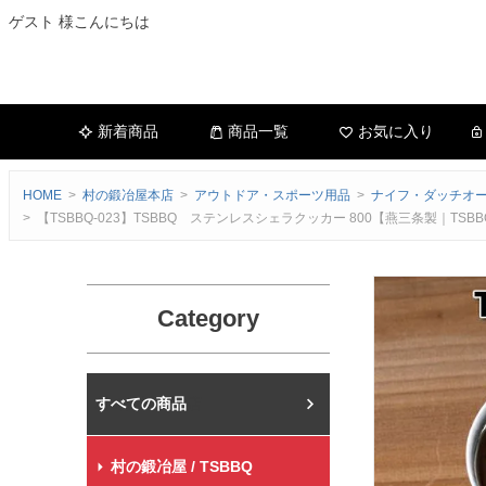
ゲスト 様こんにちは
新着商品
商品一覧
お気に入り
HOME
村の鍛冶屋本店
アウトドア・スポーツ用品
ナイフ・ダッチオ
【TSBBQ-023】TSBBQ ステンレスシェラクッカー 800【燕三条製｜T
Category
村の鍛冶屋本店
村の鍛冶屋 / TSBBQ