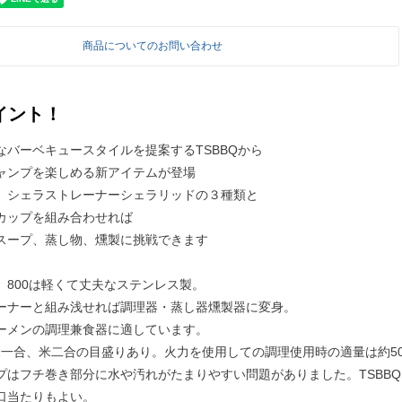
商品についてのお問い合わせ
イント！
なバーベキュースタイルを提案するTSBBQから
ャンプを楽しめる新アイテムが登場
、シェラストレーナーシェラリッドの３種類と
カップを組み合わせれば
スープ、蒸し物、燻製に挑戦できます
 800は軽くて丈夫なステンレス製。
ーナーと組み浅せれば調理器・蒸し器燻製器に変身。
ーメンの調理兼食器に適しています。
l、米一合、米二合の目盛りあり。火力を使用しての調理使用時の適量は約50
プはフチ巻き部分に水や汚れがたまりやすい問題がありました。TSBB
口当たりもよい。