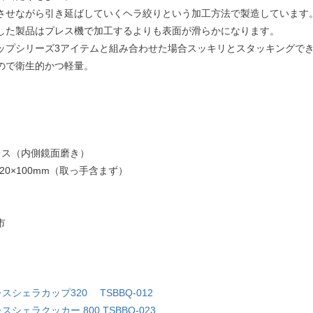
させながら引き延ばしていくヘラ絞りという加工方法で製造しています
した製品はプレス機で加工するよりも表面が滑らかになります。
ップシリーズ3アイテムと組み合わせた場合スッキリとスタッキングで
ので衛生的かつ軽量。
レス（内側鏡面磨き）
20×100mm（取っ手含まず）
市
レスシェラカップ320 TSBBQ-012
スシェラクッカー 800 TSBBQ-023