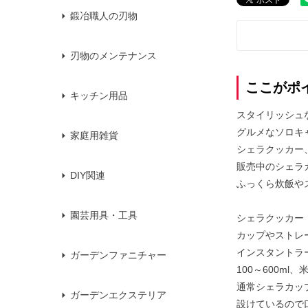
鍛冶職人の刃物
刃物のメンテナンス
ここがポ
キッチン用品
スタイリッシュ
グルメなソロキ
家庭用雑貨
シェラクッカー
販売中のシェラ
DIY関連
ふっくら炊飯や
園芸用具・工具
シェラクッカー
カップやストレ
インスタントラ
ガーデンファニチャー
100～600m
通常シェラカッ
ガーデンエクステリア
設けているので