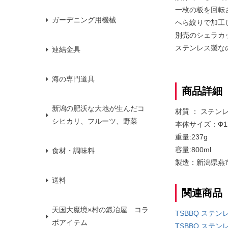
一枚の板を回転
ガーデニング用機械
へら絞りで加工
別売のシェラカ
ステンレス製な
連結金具
海の専門道具
商品詳細
新潟の肥沃な大地が生んだコ
材質 ： ステン
シヒカリ、フルーツ、野菜
本体サイズ：Φ1
重量:237g
容量:800ml
食材・調味料
製造：新潟県燕
送料
関連商品
天国大魔境×村の鍛冶屋 コラ
TSBBQ ステン
ボアイテム
TSBBQ ステンレ