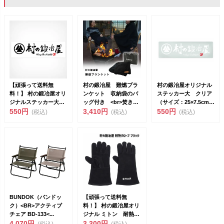
【頑張って送料無
村の鍛冶屋 難燃ブラ
村の鍛冶屋オリジナル
料！】 村の鍛冶屋オリ
ンケット 収納袋のバ
ステッカー大 クリア
ジナルステッカー大
ッグ付き <br>焚き火
（サイズ：25×7.5cm）
（サイズ：
550円
シーンで...
3,410円
<br&g...
550円
(税込)
(税込)
(税込)
25×7.5cm）...
BUNDOK（バンドッ
【頑張って送料無
ク）<BR>アクティブ
料！】 村の鍛冶屋オリ
チェア BD-133<...
ジナル ミトン 耐熱グ
4,070円
3,300円
ローブ ブラック 丈...