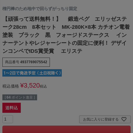
楕円棒のため地中で回らずがっちり固定
【頑張って送料無料！】 鍛造ペグ エリッゼステ
ーク28cm 8本セット MK-280K×8本 カチオン電着
塗装 ブラック 黒 フォージドステークス イン
ナーテントやレジャーシートの固定に便利！ デザイ
ンコンペでIDS賞受賞 エリステ
商品番号
4937769075542
¥
3,520
税込価格
税込
[
64
ポイント進呈 ]
送料込
お気に入りに登録する