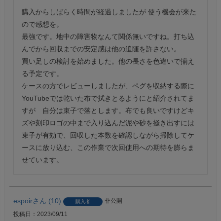
購入からしばらく時間が経過しましたが 使う機会が来た
ので感想を。

最強です。地中の障害物なんて関係無いですね。打ち込
んでから回収までの安定感は他の追随を許さない。

買い足しの検討を始めました。他の長さを色違いで揃え
る予定です。

ケースの方でレビューしましたが、ペグを収納する際に
YouTubeでは乾いた布で拭きとるようにと紹介されてま
すが　自分は束子で落とします。布でも良いですけどキ
ズや刻印ロゴの中まで入り込んだ泥や砂を掻き出すには
束子が有効で、回収した本数を確認しながら掃除してケ
ースに放り込む、この作業で次回使用への期待を膨らま
せています。
espoir
10
非公開
購入者
投稿日
2023/09/11