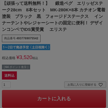
【頑張って送料無料！】 鍛造ペグ エリッゼステ
ーク28cm 8本セット MK-280K×8本 カチオン電着
塗装 ブラック 黒 フォージドステークス イン
ナーテントやレジャーシートの固定に便利！ デザイ
ンコンペでIDS賞受賞 エリステ
商品番号
4937769075542
¥
3,520
税込価格
税込
[
64
ポイント進呈 ]
送料込
お気に入りに登録する
カートに入れる