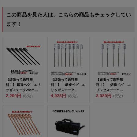
この商品を見た人は、こちらの商品もチェックしてい
ます！
【頑張って送料無
【頑張って送料無
【頑張って送料無
料！】 鍛造ペグ エリ
料！】 鍛造ペグ エ
料！】 鍛造ペグ エ
ッゼステーク28cm 5
リッゼステーク
リッゼステーク
本セット［MK-280...
2,200円
28cm 8本セット
4,928円
28cm 5本セット
3,080円
(税込)
(税込)
(税込)
MK-28...
MK-28...