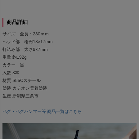
商品詳細
サイズ 全長：280ｍｍ
ヘッド部 楕円13×17mm
打込み部 太さ9×7mm
重量 約192g
カラー 黒
入数 8本
材質 S55Cスチール
塗装 カチオン電着塗装
生産 新潟県三条市
ペグ・ペグハンマー等 商品一覧はこちら