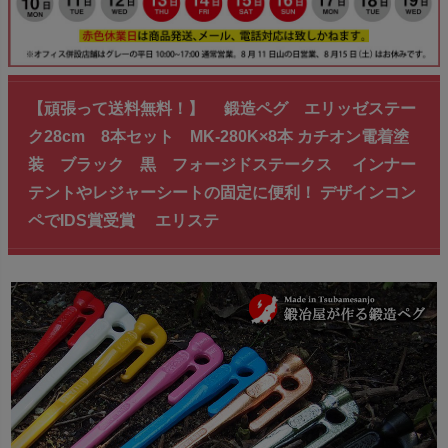
【頑張って送料無料！】 鍛造ペグ エリッゼステー
ク28cm 8本セット MK-280K×8本 カチオン電着塗
装 ブラック 黒 フォージドステークス インナー
テントやレジャーシートの固定に便利！ デザインコン
ペでIDS賞受賞 エリステ