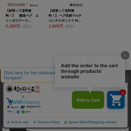
【頑張って送料無
【頑張って送料無
料！】 鍛造ペグ エ
料！】 ペグ収納マルチ
リッゼステーク
コンテナボックス MK-
28cm 8本セット
5,280円
CTN 鍛造ペグ エリ...
3,685円
(税込)
(税込)
MK-28...
300
新規会員登録で
ポイントプレゼント
全国送料880円（沖縄・離島除く）注文