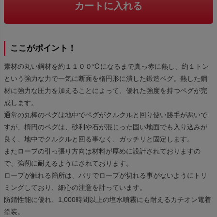
カートに入れる
ここがポイント！
素材の丸い鋼材を約１１００℃になるまで真っ赤に熱し、約１トン
という強力な力で一気に断面を楕円形に潰した鍛造ペグ。熱した鋼
材に強力な圧力を加えることによって、優れた強度を持つペグが完
成します。
通常の丸棒のペグは地中でペグがクルクルと回り使い勝手が悪いで
すが、楕円のペグは、砂利や石が混じった固い地面でも入り込みが
良く、地中でクルクルと回る事なく、ガッチリと固定します。
またロープの引っ張り方向は材料が厚めに設計されておりますの
で、強靭に耐えるようにされております。
ロープが触れる箇所は、バリでロープが切れる事がないようにトリ
ミングしており、細心の注意を計っています。
防錆性能に優れ、1,000時間以上の塩水噴霧にも耐えるカチオン電着
塗装。