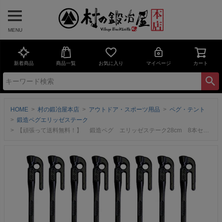
MENU
新着商品
商品一覧
お気に入り
マイページ
カート
HOME
村の鍛冶屋本店
アウトドア・スポーツ用品
ペグ・テント
鍛造ペグエリッゼステーク
【頑張って送料無料！】 鍛造ペグ エリッゼステーク28cm 8本セット MK-280K×8本 カチオン電着塗装 ブラック 黒 フォージドステークス インナーテントやレジャーシートの固定に便利！ デザインコンペでIDS賞受賞 エリステ