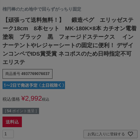
楕円棒のため地中で回らずがっちり固定
【頑張って送料無料！】 鍛造ペグ エリッゼステ
ーク18cm 8本セット MK-180K×8本 カチオン電着
塗装 ブラック 黒 フォージドステークス イン
ナーテントやレジャーシートの固定に便利！ デザイ
ンコンペでIDS賞受賞 ネコポスのため日時指定不可
エリステ
商品番号
4937769076037
¥
2,992
税込価格
税込
[
54
ポイント進呈 ]
送料込
お気に入りに登録する