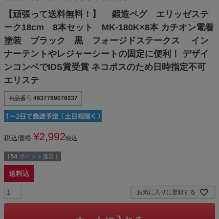
【頑張って送料無料！】 鍛造ペグ エリッゼステ
ーク18cm 8本セット MK-180K×8本 カチオン電着
塗装 ブラック 黒 フォージドステークス イン
ナーテントやレジャーシートの固定に便利！ デザイ
ンコンペでIDS賞受賞 ネコポスのため日時指定不可
エリステ
商品番号
4937769076037
¥
2,992
税込価格
税込
[
54
ポイント進呈 ]
送料込
お気に入りに登録する