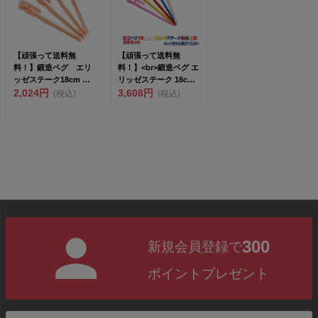
【頑張って送料無
【頑張って送料無
料！】鍛造ペグ エリ
料！】<br>鍛造ペグ エ
ッゼステーク18cm ブ
リッゼステーク 18cm
ロンズメッキ塗装 4
2,024円
／8本...
3,608円
(税込)
(税込)
本セ...
300
新規会員登録で
ポイントプレゼント