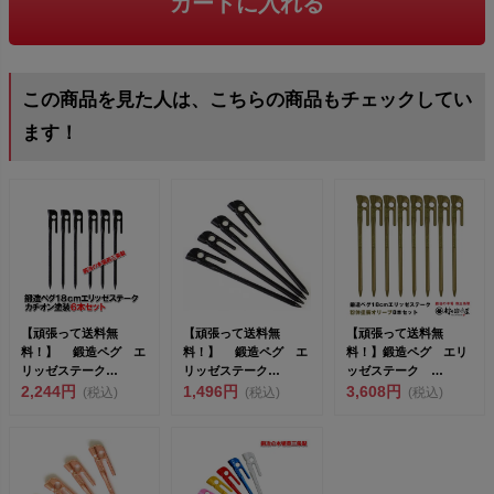
カートに入れる
この商品を見た人は、こちらの商品もチェックしてい
ます！
【頑張って送料無
【頑張って送料無
【頑張って送料無
料！】 鍛造ペグ エ
料！】 鍛造ペグ エ
料！】鍛造ペグ エリ
リッゼステーク
リッゼステーク
ッゼステーク
18cm 6本セット
2,244円
18cm 4本セット
1,496円
18cm オリーブ MK-
3,608円
(税込)
(税込)
(税込)
MK-18...
MK-18...
180O...