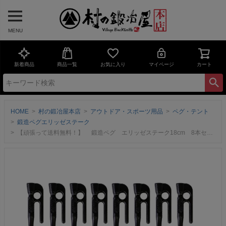
MENU
新着商品
商品一覧
お気に入り
マイページ
カート
HOME
村の鍛冶屋本店
アウトドア・スポーツ用品
ペグ・テント
鍛造ペグエリッゼステーク
【頑張って送料無料！】 鍛造ペグ エリッゼステーク18cm 8本セット MK-180K×8本 カチオン電着塗装 ブラック 黒 フォージドステークス インナーテントやレジャーシートの固定に便利！ デザインコンペでIDS賞受賞 ネコポスのため日時指定不可 エリステ