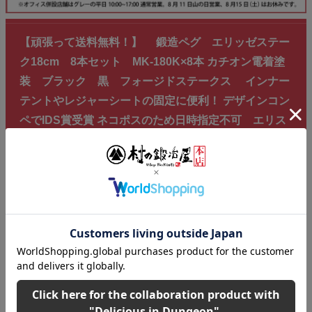
【頑張って送料無料！】 鍛造ペグ エリッゼステー
ク18cm 8本セット MK-180K×8本 カチオン電着塗
装 ブラック 黒 フォージドステークス インナー
テントやレジャーシートの固定に便利！ デザインコン
ペでIDS賞受賞 ネコポスのため日時指定不可 エリス
テ
ペグ・ペグハンマー等 商品一覧はこちら