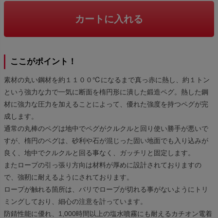
カートに入れる
ここがポイント！
素材の丸い鋼材を約１１００℃になるまで真っ赤に熱し、約１トン
という強力な力で一気に断面を楕円形に潰した鍛造ペグ。熱した鋼
材に強力な圧力を加えることによって、優れた強度を持つペグが完
成します。
通常の丸棒のペグは地中でペグがクルクルと回り使い勝手が悪いで
すが、楕円のペグは、砂利や石が混じった固い地面でも入り込みが
良く、地中でクルクルと回る事なく、ガッチリと固定します。
またロープの引っ張り方向は材料が厚めに設計されておりますの
で、強靭に耐えるようにされております。
ロープが触れる箇所は、バリでロープが切れる事がないようにトリ
ミングしており、細心の注意を計っています。
防錆性能に優れ、1,000時間以上の塩水噴霧にも耐えるカチオン電着