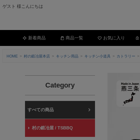
ゲスト 様こんにちは
新着商品
商品一覧
お気に入り
HOME
村の鍛冶屋本店
キッチン用品
キッチン小道具
カトラリー
Category
村の鍛冶屋本店
村の鍛冶屋 / TSBBQ