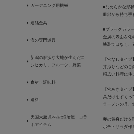
ガーデニング用機械
■なめらかな形
皿部から持ち手
連結金具
■ブラックカラ
金属の表面を化
海の専門道具
塗装ではなく、
新潟の肥沃な大地が生んだコ
【穴なしタイプ
シヒカリ、フルーツ、野菜
丼ぶりなどのご
幅広い料理に使
食材・調味料
【穴あきタイプ
具だけをすくっ
送料
ラーメンの具、
天国大魔境×村の鍛冶屋 コラ
卵の黄身だけを
ボアイテム
ポテトサラダ作