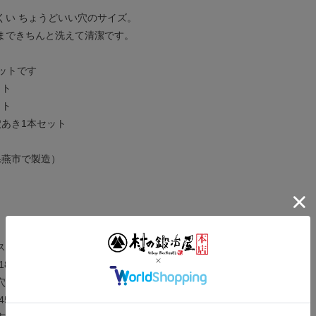
くい ちょうどいい穴のサイズ。
まできちんと洗えて清潔です。
ットです
ット
ット
穴あき1本セット
県燕市で製造）
ス（黒酸化発色加工）
18cm
穴径：約4mm
5g、穴あき 約42g