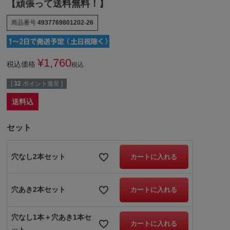
【頑張って送料無料！】
商品番号
4937769801202-26
¥
1,760
税込価格
税込
[
32
ポイント進呈 ]
送料込
セット
穴なし2本セット
カートに入れる
穴あき2本セット
カートに入れる
穴なし1本＋穴あき1本セ
カートに入れる
ット