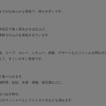
状
までがなめらかな形状で、持ちやすいです。
ー
学反応で黒く変化させる仕上げ。
素材そのものを発色させています。
】
飯、スープ、カレー、シチュー、炒飯、デザートなどジャンルを問わず
えて、すくいやすい形状です。
】
て食べられます。
鍋料理、缶詰、水煮・煮物、湯豆腐などに。
取り出す時や、
りのマッシャーとしてジャガイモなども潰せます。