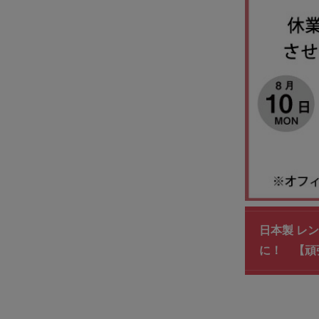
日本製 レ
に！ 【頑