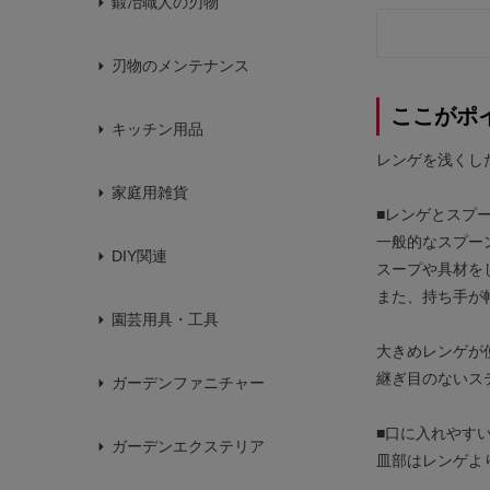
鍛冶職人の刃物
刃物のメンテナンス
ここがポ
キッチン用品
レンゲを浅くし
家庭用雑貨
■レンゲとスプ
一般的なスプー
DIY関連
スープや具材を
また、持ち手が
園芸用具・工具
大きめレンゲが
継ぎ目のないス
ガーデンファニチャー
■口に入れやす
ガーデンエクステリア
皿部はレンゲよ