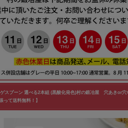
ンゲスプーン 選べる2本組 (黒酸化発色)村の鍛冶屋 穴あきo
張って送料無料！】