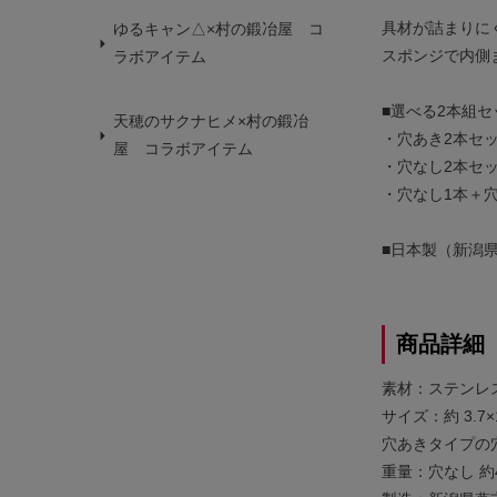
具材が詰まりに
ゆるキャン△×村の鍛冶屋 コ
スポンジで内側
ラボアイテム
■選べる2本組セ
天穂のサクナヒメ×村の鍛冶
・穴あき2本セ
屋 コラボアイテム
・穴なし2本セ
・穴なし1本＋
■日本製（新潟
商品詳細
素材：ステンレ
サイズ：約 3.7×
穴あきタイプの
重量：穴なし 約4