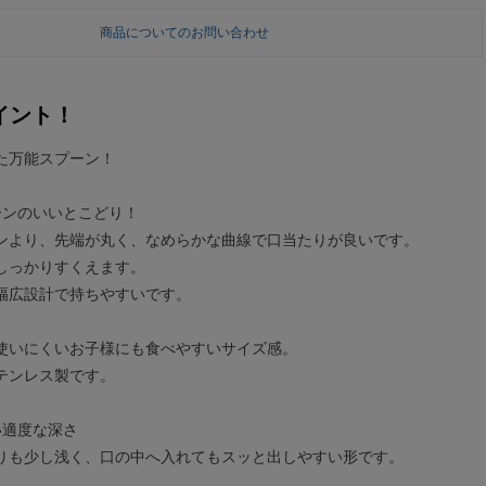
商品についてのお問い合わせ
イント！
た万能スプーン！
ーンのいいとこどり！
ンより、先端が丸く、なめらかな曲線で口当たりが良いです。
しっかりすくえます。
幅広設計で持ちやすいです。
使いにくいお子様にも食べやすいサイズ感。
テンレス製です。
い適度な深さ
りも少し浅く、口の中へ入れてもスッと出しやすい形です。