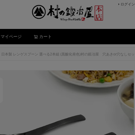
ログイン
検索
マイページ
カート
日本製 レンゲスプーン 選べる2本組 (黒酸化発色)村の鍛冶屋 穴あきor穴な