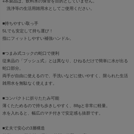
※本製品は、飲料水の保管を目的としていません。
洗浄等の生活用雑用水としてご使用ください。
■持ちやすい取っ手
5Lでも安定して持ち運び！
指にフィットしやすい補強ハンドル。
■つまみ式コックの蛇口で便利
従来品の「プッシュ式」とは異なり、ひねるだけで簡単に水が出る
蛇口部分。
両手が自由に使えるので、手洗いなどに使いやすく、限られた生活
雑用水を無駄なく使えます。
■コンパクトに折りたたみ可能
薄くたためるので持ち歩きしやすく、88gと非常に軽量。
水を入れると、幅広のマチ付きで安定感も抜群です。
■丈夫で安心の3層構造