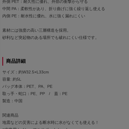
外側 PET：耐久性に優れ、外部の衝撃から守る
中間 PA：柔軟性があり、折り曲げに強く繰り返し使える
内側 PE：耐水性に優れ、水に強く漏れにくい
素材には強度の高い三層構造を採用。
砂利など突起物のある場所でも破れにくい仕様です。
商品詳細
サイズ：約W32.5×L33cm
容量: 約5L
バッグ本体：PET、PA、PE
取っ手・蛇口：PE、PP / 蓋：PE
製造：中国
関連商品
地震などの災害による断水時に水がなくても使える！