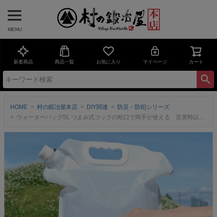
MENU
新着商品
商品一覧
お気に入り
マイページ
カート
HOME
村の鍛冶屋本店
DIY関連
防災・防犯シリーズ
ウォーターバッグ5L つまみ式コックの蛇口で両手が使える 災害時以外にキャンプ・釣り・登山などのアウトドアでも活躍