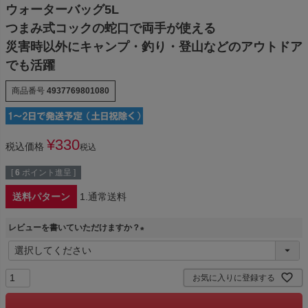
ウォーターバッグ5L
つまみ式コックの蛇口で両手が使える
災害時以外にキャンプ・釣り・登山などのアウトドア
でも活躍
商品番号
4937769801080
¥
330
税込価格
税込
[
6
ポイント進呈 ]
送料パターン
1.通常送料
レビューを書いていただけますか？
(
必
須
お気に入りに登録する
)