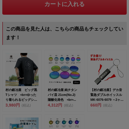
カートに入れる
この商品を見た人は、こちらの商品もチェックしてい
ます！
村の鍛冶屋 ビッグ黒
村の鍛冶屋 純チタン
【村の鍛冶屋】デカ音
Tシャツ <br>ゆった
パイ皿 21cm(No.2)
緊急ダブルホイッスル
り着られるビッグシル
陽酸化発色 <br>...
MK-6076-6079 ～2ヶ所
エット ...
3,980円
4,312円
から音...
660円
(税込)
(税込)
(税込)