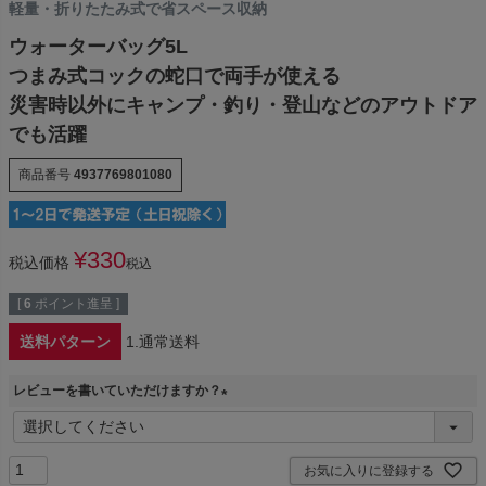
軽量・折りたたみ式で省スペース収納
ウォーターバッグ5L
つまみ式コックの蛇口で両手が使える
災害時以外にキャンプ・釣り・登山などのアウトドア
でも活躍
商品番号
4937769801080
¥
330
税込価格
税込
[
6
ポイント進呈 ]
送料パターン
1.通常送料
レビューを書いていただけますか？
(
必
須
お気に入りに登録する