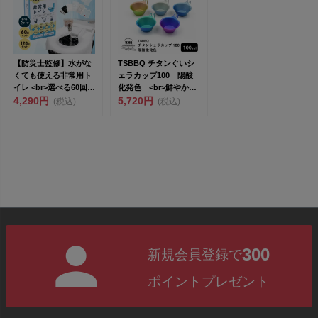
【防災士監修】水がな
TSBBQ チタンぐいシ
くても使える非常用ト
ェラカップ100 陽酸
イレ <br>選べる60回
化発色 <br>鮮やかな
分・1...
4,290円
グ...
5,720円
(税込)
(税込)
300
新規会員登録で
ポイントプレゼント