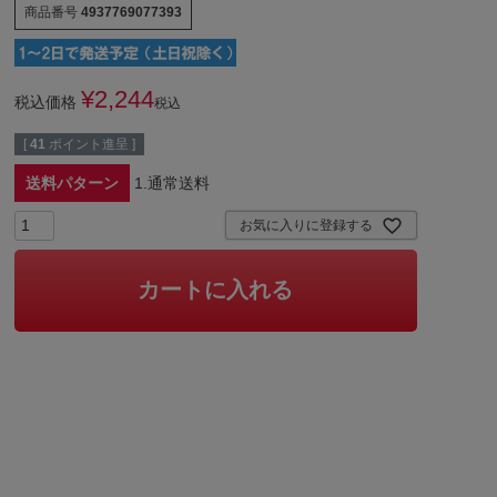
商品番号
4937769077393
¥
2,244
税込価格
税込
[
41
ポイント進呈 ]
送料パターン
1.通常送料
お気に入りに登録する
カートに入れる