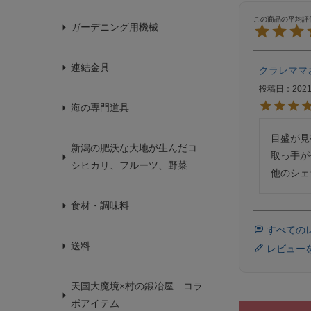
ガーデニング用機械
連結金具
クラレママ
投稿日
2021
海の専門道具
目盛が見
新潟の肥沃な大地が生んだコ
取っ手が
シヒカリ、フルーツ、野菜
食材・調味料
すべての
送料
レビュー
天国大魔境×村の鍛冶屋 コラ
ボアイテム