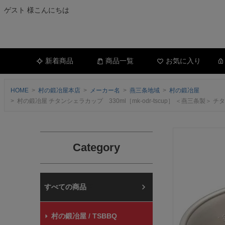
ゲスト 様こんにちは
新着商品
商品一覧
お気に入り
HOME
村の鍛冶屋本店
メーカー名
燕三条地域
村の鍛冶屋
村の鍛冶屋 チタンシェラカップ 330ml［mk-odr-tscup］ ＜燕三
Category
村の鍛冶屋本店
村の鍛冶屋 / TSBBQ