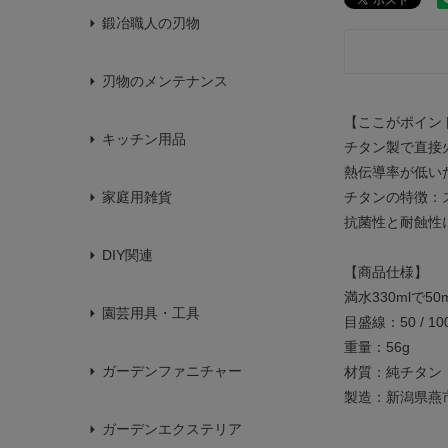
鍛冶職人の刃物
刃物のメンテナンス
【ここがポイン
キッチン用品
チタン製で直接
熱伝導率が低い
チタンの特徴：
家庭用雑貨
抗菌性と耐蝕性
DIY関連
【商品仕様】
満水330mlで
園芸用具・工具
目盛線：50 / 100 /
重量：56g
ガーデンファニチャー
材質：純チタン
製造：新潟県燕
ガーデンエクステリア