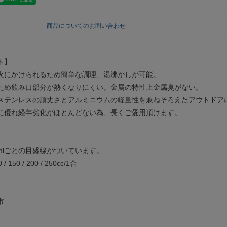
商品についてのお問い合わせ
ト】
火にかけられるため簡単な調理、湯沸かしが可能。
ため飲み口部分が熱くなりにくい。金属の特性上金属臭がない。
ステンレスの頑丈さとアルミニウムの軽量性を兼ねそろえたアウトドア
に優れ経年劣化がほとんどない為、長くご愛用頂けます。
50mlごとの目盛線がついています。
 150 / 200 / 250cc/1合
市