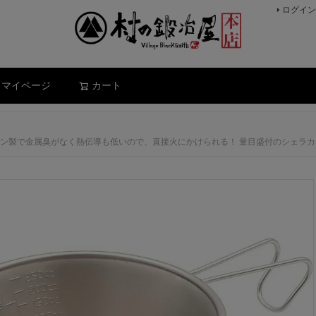
ログイン
検索
マイページ
カート
条製＞ チタン製で金属臭がなく熱伝導も低いので、直接火にかけられる！ 量目盛付のシェ