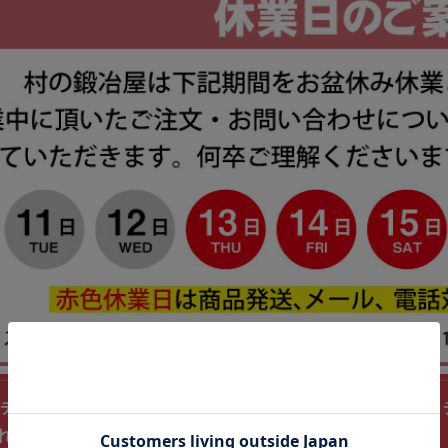
チタンシェラカップ 330ml［mk-odr-tscup］ ＜燕三
れる！ 量目盛付のシェラカップ 純チタン使用