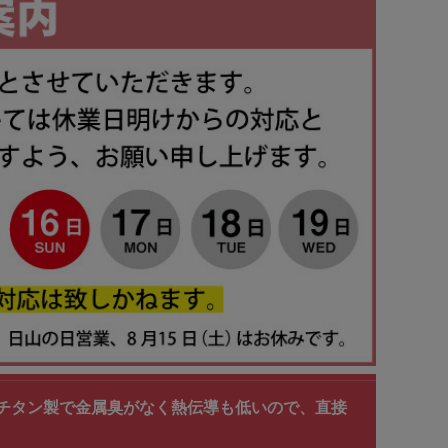
条製＞ チタン製で金属臭がなく熱伝導も低いので、直接