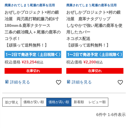
廃棄されてしまう尾瀬の鹿革を活用
廃棄されてしまう尾瀬の鹿革を活用
おぜしかプロジェクト×村の鍛
おぜしかプロジェクト×村の鍛
冶屋 両刃黒打鞘鉈藤乃鉈6寸
冶屋 鹿革ナタグリップ
180mm＆鹿革ナタケース
しなやかで強い尾瀬の鹿革を使
三条の鍛冶職人＋尾瀬の鹿革の
用したカバー
コラボ！
ネコポス配送
【頑張って送料無料！】
【頑張って送料無料！】
税込価格
¥
23,254
税込価格
¥
2,200
税込
税込
在庫切れ
在庫切れ
詳細を見る
詳細を見る
価格が安い順
価格が高い順
新着順
レビュー順
並び替え
6
件中
1
-
6
件表示