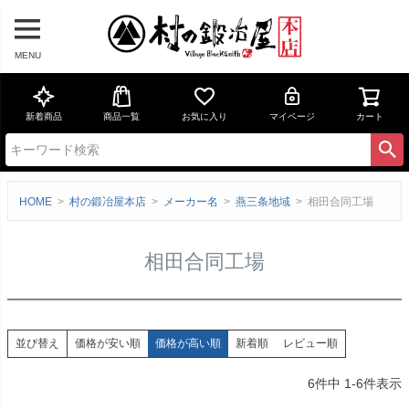
MENU
新着商品
商品一覧
お気に入り
マイページ
カート
HOME
村の鍛冶屋本店
メーカー名
燕三条地域
相田合同工場
相田合同工場
価格が安い順
価格が高い順
新着順
レビュー順
並び替え
6
件中
1
-
6
件表示