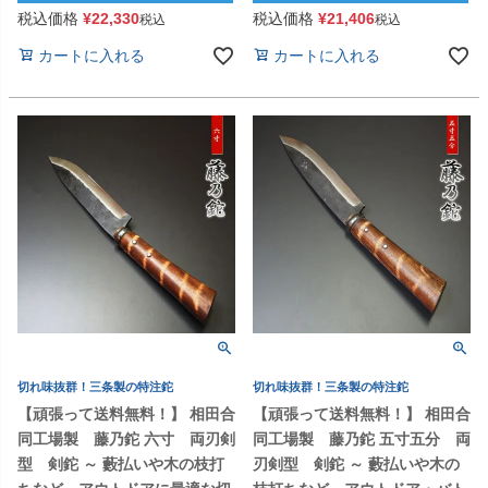
税込価格
¥
22,330
税込価格
¥
21,406
税込
税込
カートに入れる
カートに入れる
切れ味抜群！三条製の特注鉈
切れ味抜群！三条製の特注鉈
【頑張って送料無料！】 相田合
【頑張って送料無料！】 相田合
同工場製 藤乃鉈 六寸 両刃剣
同工場製 藤乃鉈 五寸五分 両
型 剣鉈 ～ 藪払いや木の枝打
刃剣型 剣鉈 ～ 藪払いや木の