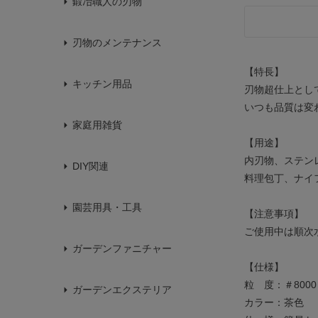
鍛冶職人の刃物
刃物のメンテナンス
【特長】
キッチン用品
刃物超仕上とし
いつも品質は変
家庭用雑貨
【用途】
内刃物、ステン
DIY関連
料理包丁、ナイ
園芸用具・工具
【注意事項】
ご使用中は順次
ガーデンファニチャー
【仕様】
粒 度：＃8000
ガーデンエクステリア
カラー：茶色