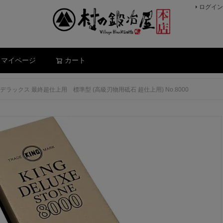
ログイン
検索
マイページ
カート
デラックス 最終超仕上用 標準型 (高級刃物用砥石 超仕上用) No.8000