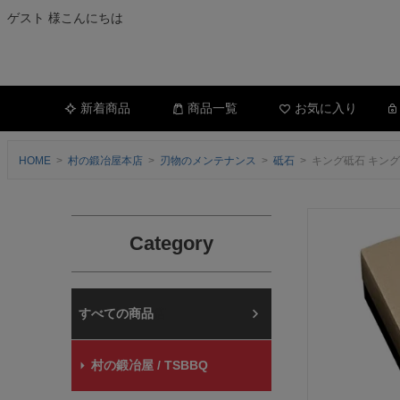
ゲスト 様こんにちは
新着商品
商品一覧
お気に入り
HOME
村の鍛冶屋本店
刃物のメンテナンス
砥石
キング砥石 キング
Category
村の鍛冶屋本店
村の鍛冶屋 / TSBBQ