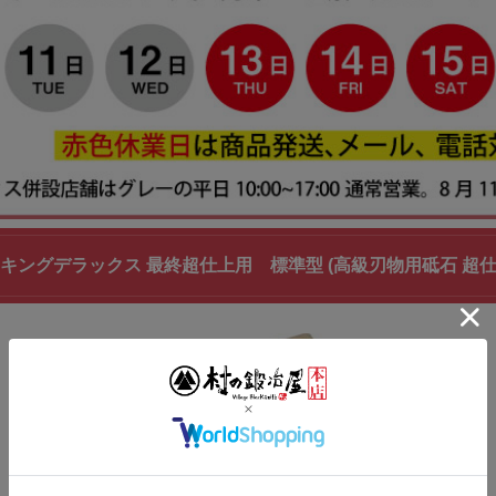
キングデラックス 最終超仕上用 標準型 (高級刃物用砥石 超仕上用)