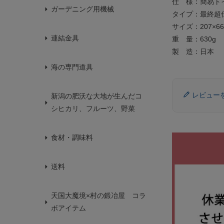
仕 様：簡易ト
ガーデニング用機械
タイプ：最終超
サイズ：207×66
連結金具
重 量：630g
製 造：日本
海の専門道具
レビュー
新潟の肥沃な大地が生んだコ
シヒカリ、フルーツ、野菜
食材・調味料
送料
天国大魔境×村の鍛冶屋 コラ
ボアイテム