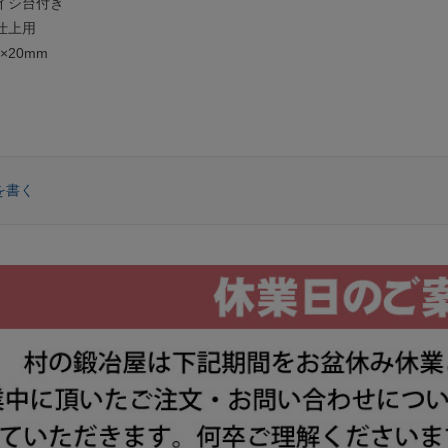
イシ台付き
仕上用
×20mm
を書く