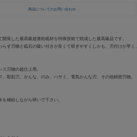
商品についてのお問い合わせ
て開発した最高級超微粒砥材を特殊技術で焼成した最高級品です。
わらず刃物と砥石の吸い付きが良くて研ぎやすくしかも、刃付けが早く
レス刃物の超仕上用。
フ、彫刻刀、かんな、のみ、ハサミ、電気かんな刃、その他精密刃物。
水を補給しながら研いで下さい。