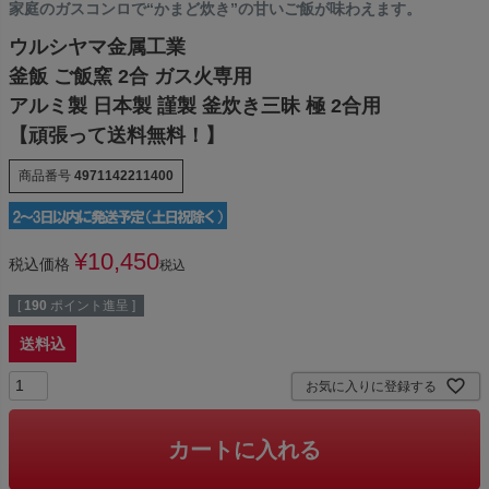
家庭のガスコンロで“かまど炊き”の甘いご飯が味わえます。
ウルシヤマ金属工業
釜飯 ご飯窯 2合 ガス火専用
アルミ製 日本製 謹製 釜炊き三昧 極 2合用
【頑張って送料無料！】
商品番号
4971142211400
¥
10,450
税込価格
税込
[
190
ポイント進呈 ]
送料込
お気に入りに登録する
カートに入れる