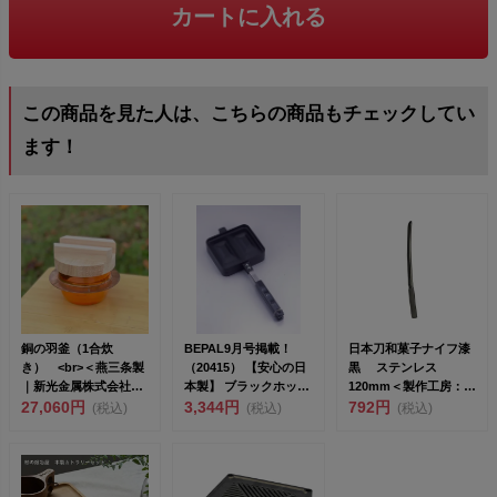
カートに入れる
この商品を見た人は、こちらの商品もチェックしてい
ます！
銅の羽釜（1合炊
BEPAL9月号掲載！
日本刀和菓子ナイフ漆
き） <br>＜燕三条製
（20415） 【安心の日
黒 ステンレス
｜新光金属株式会社
本製】 ブラックホット
120mm＜製作工房：武
＞ <b...
27,060円
サンドメーカー...
3,344円
田＞<br>...
792円
(税込)
(税込)
(税込)