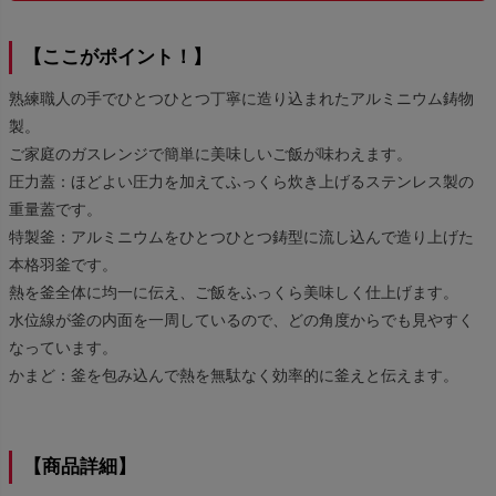
【ここがポイント！】
熟練職人の手でひとつひとつ丁寧に造り込まれたアルミニウム鋳物
製。
ご家庭のガスレンジで簡単に美味しいご飯が味わえます。
圧力蓋：ほどよい圧力を加えてふっくら炊き上げるステンレス製の
重量蓋です。
特製釜：アルミニウムをひとつひとつ鋳型に流し込んで造り上げた
本格羽釜です。
熱を釜全体に均一に伝え、ご飯をふっくら美味しく仕上げます。
水位線が釜の内面を一周しているので、どの角度からでも見やすく
なっています。
かまど：釜を包み込んで熱を無駄なく効率的に釜えと伝えます。
【商品詳細】