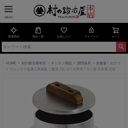
MENU
新着商品
商品一覧
お気に入り
マイページ
カート
HOME
村の鍛冶屋本店
キッチン用品
調理器具
炊飯釜・おひつ
ウルシヤマ金属工業釜飯 ご飯窯 2合 ガス火専用アルミ製 日本製 謹製 釜炊き三昧 極 2合用【頑張って送料無料！】