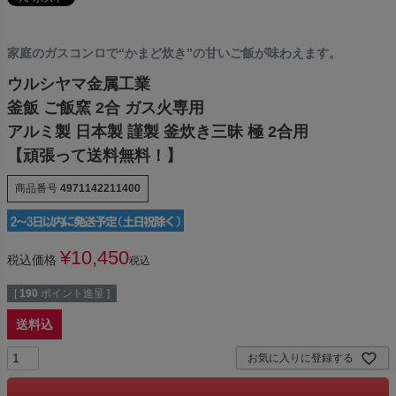
家庭のガスコンロで“かまど炊き”の甘いご飯が味わえます。
ウルシヤマ金属工業
釜飯 ご飯窯 2合 ガス火専用
アルミ製 日本製 謹製 釜炊き三昧 極 2合用
【頑張って送料無料！】
商品番号
4971142211400
¥
10,450
税込価格
税込
[
190
ポイント進呈 ]
送料込
お気に入りに登録する