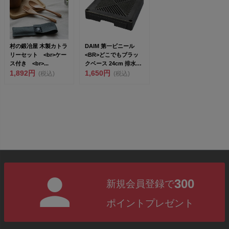
村の鍛冶屋 木製カトラ
DAIM 第一ビニール
リーセット <br>ケー
<BR>どこでもブラッ
ス付き <br>...
クベース 24cm 排水ト
1,892円
レ...
1,650円
(税込)
(税込)
300
新規会員登録で
ポイントプレゼント