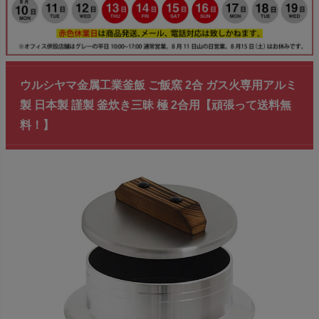
ウルシヤマ金属工業釜飯 ご飯窯 2合 ガス火専用アルミ
製 日本製 謹製 釜炊き三昧 極 2合用【頑張って送料無
料！】