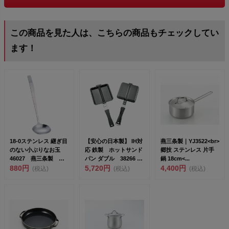
この商品を見た人は、こちらの商品もチェックしてい
ます！
18-0ステンレス 継ぎ目
【安心の日本製】 IH対
燕三条製｜YJ3522<br>
のない小ぶりなお玉
応 鉄製 ホットサンド
郷技 ステンレス 片手
46027 燕三条製 下
パン ダブル 38266 ガ
鍋 18cm<...
村企販 &l...
880円
ス、IH1...
5,720円
4,400円
(税込)
(税込)
(税込)