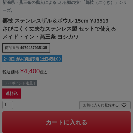
新潟県・燕三条の職人による”ふる郷の技”「郷技（ごうぎ）」シリ
ーズ。
郷技 ステンレスザル＆ボウル 15cm YJ3513
さびにくく丈夫なステンレス製 セットで使える
メイド・イン・燕三条 ヨシカワ
商品番号
4979487935135
¥
4,400
税込価格
税込
[
80
ポイント進呈 ]
送料込
お気に入りに登録する
カートに入れる