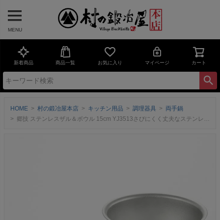
MENU
新着商品
商品一覧
お気に入り
マイページ
カート
HOME
村の鍛冶屋本店
キッチン用品
調理器具
両手鍋
郷技 ステンレスザル＆ボウル 15cm YJ3513さびにくく丈夫なステンレス製 セットで使えるメイド・イン・燕三条 ヨシカワ