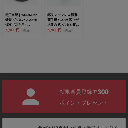
燕三条製｜YJ3593<br>
郷技 ステンレス 深型
鉄製 グリルパン 20cm
両手鍋 YJ3797 深さが
郷技（ごうぎ）...
あるのでパスタを茹で
5,500円
るのに便利 燕三条製
5,500円
(税込)
(税込)
300
新規会員登録で
ポイントプレゼント
全国送料880円（沖縄・離島除く）注文