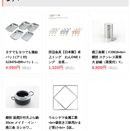
タテでもヨコでも連結
田辺金具【日本製】卓
燕三条製｜YJ3616<br>
バット(アミ付)
上トング わんONEト
郷技 ステンレス茶筒
SJ3475<BR>バット 6
ング 全長
大 紗綾（茶箕付）Y...
点 ...
4,990円
18cm（692549）<...
1,320円
8,800円
(税込)
(税込)
(税込)
郷技 温度計付天ぷら鍋
ウルシヤマ金属工業
20cm メイド・イン・
<br>釜炊き三昧用かま
燕三条 ヨシカワ
ど受け<br>【頑...