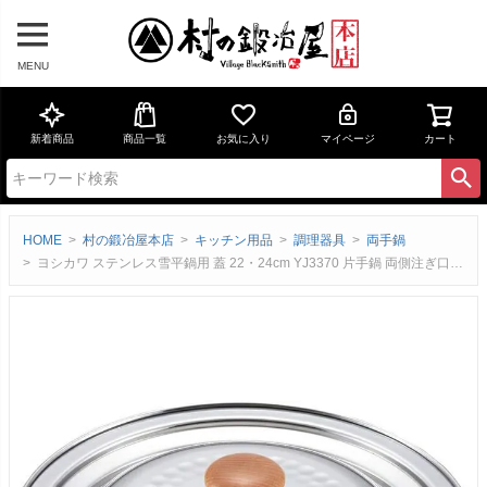
MENU
新着商品
商品一覧
お気に入り
マイページ
カート
HOME
村の鍛冶屋本店
キッチン用品
調理器具
両手鍋
ヨシカワ ステンレス雪平鍋用 蓋 22・24cm YJ3370 片手鍋 両側注ぎ口安心安全 日本製 燕三条