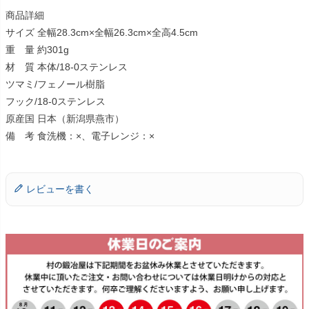
商品詳細
サイズ 全幅28.3cm×全幅26.3cm×全高4.5cm
重 量 約301g
材 質 本体/18-0ステンレス
ツマミ/フェノール樹脂
フック/18-0ステンレス
原産国 日本（新潟県燕市）
備 考 食洗機：×、電子レンジ：×
レビューを書く