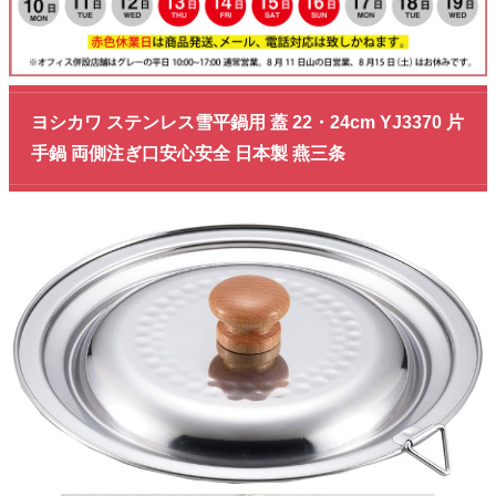
ヨシカワ ステンレス雪平鍋用 蓋 22・24cm YJ3370 片
手鍋 両側注ぎ口安心安全 日本製 燕三条