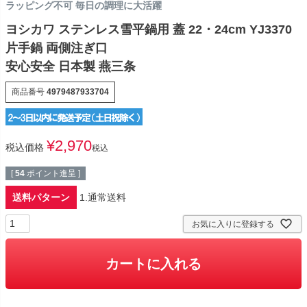
ラッピング不可 毎日の調理に大活躍
ヨシカワ ステンレス雪平鍋用 蓋 22・24cm YJ3370
片手鍋 両側注ぎ口
安心安全 日本製 燕三条
商品番号
4979487933704
¥
2,970
税込価格
税込
[
54
ポイント進呈 ]
送料パターン
1.通常送料
お気に入りに登録する
カートに入れる