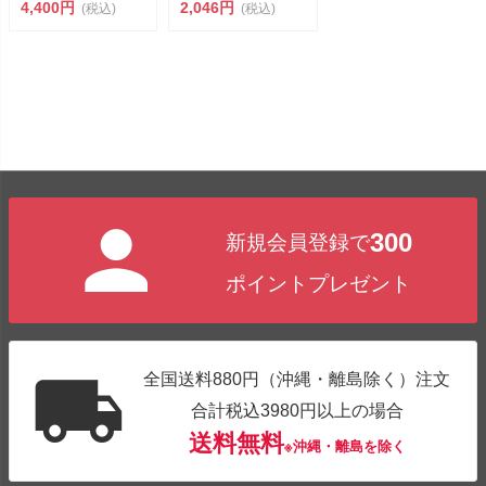
YJ3353 油の...
4,400円
2,046円
(税込)
(税込)
300
新規会員登録で
ポイントプレゼント
全国送料880円（沖縄・離島除く）注文
合計税込3980円以上の場合
送料無料
※沖縄・離島を除く