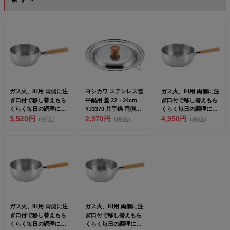
ガス火、IH用 両側に注
ヨシカワ ステンレス雪
ガス火、IH用 両側に注
ぎ口付で移し替えもら
平鍋用 蓋 22・24cm
ぎ口付で移し替えもら
くらく毎日の調理に大
YJ3370 片手鍋 両側注
くらく毎日の調理に大
活躍<BR&g...
3,520円
ぎ口&...
2,970円
活躍<BR&g...
4,950円
(税込)
(税込)
(税込)
ガス火、IH用 両側に注
ガス火、IH用 両側に注
ぎ口付で移し替えもら
ぎ口付で移し替えもら
くらく毎日の調理に大
くらく毎日の調理に大