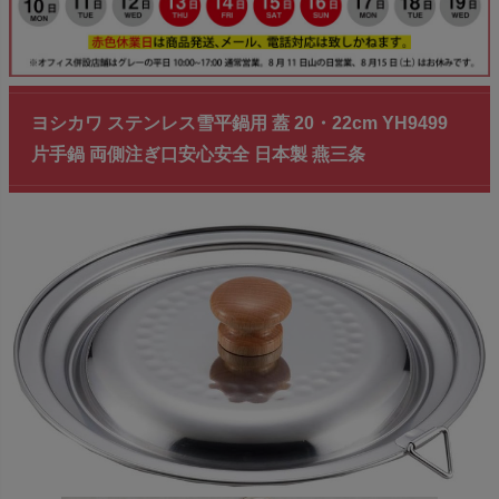
ヨシカワ ステンレス雪平鍋用 蓋 20・22cm YH9499
片手鍋 両側注ぎ口安心安全 日本製 燕三条