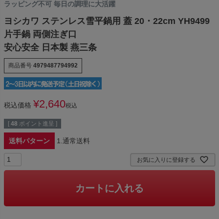
ラッピング不可 毎日の調理に大活躍
ヨシカワ ステンレス雪平鍋用 蓋 20・22cm YH9499
片手鍋 両側注ぎ口
安心安全 日本製 燕三条
商品番号
4979487794992
¥
2,640
税込価格
税込
[
48
ポイント進呈 ]
送料パターン
1.通常送料
お気に入りに登録する
カートに入れる