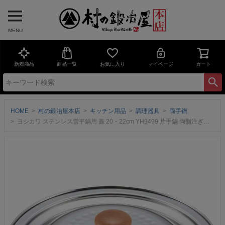
MENU
新着商品
商品一覧
お気に入り
マイページ
カート
HOME
村の鍛冶屋本店
キッチン用品
調理器具
両手鍋
ヨシカワ ステンレス雪平鍋用 蓋 20・22cm YH9499 片手鍋 両側注ぎ口安心安全 日本製 燕三条