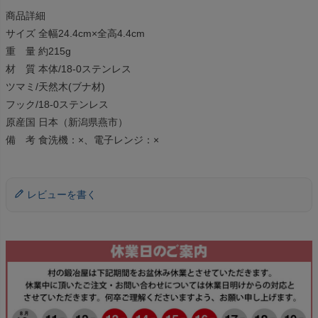
商品詳細
サイズ 全幅24.4cm×全高4.4cm
重 量 約215g
材 質 本体/18-0ステンレス
ツマミ/天然木(ブナ材)
フック/18-0ステンレス
原産国 日本（新潟県燕市）
備 考 食洗機：×、電子レンジ：×
レビューを書く