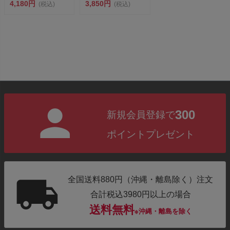
活躍<BR&g...
4,180円
活躍<BR&g...
3,850円
(税込)
(税込)
300
新規会員登録で
ポイントプレゼント
全国送料880円（沖縄・離島除く）注文
合計税込3980円以上の場合
送料無料
※沖縄・離島を除く