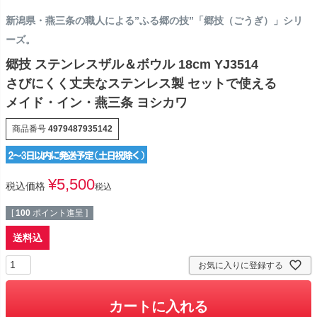
新潟県・燕三条の職人による”ふる郷の技”「郷技（ごうぎ）」シリ
ーズ。
郷技 ステンレスザル＆ボウル 18cm YJ3514
さびにくく丈夫なステンレス製 セットで使える
メイド・イン・燕三条 ヨシカワ
商品番号
4979487935142
¥
5,500
税込価格
税込
[
100
ポイント進呈 ]
送料込
お気に入りに登録する
カートに入れる