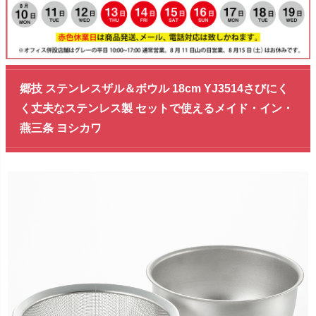
郷技 ステンレスザル＆ボウル 18cm YJ3514さびにく
く丈夫なステンレス製 セットで使えるメイド・イン・
燕三条 ヨシカワ