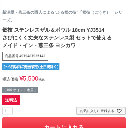
新潟県・燕三条の職人による”ふる郷の技”「郷技（ごうぎ）」シリ
ーズ。
郷技 ステンレスザル＆ボウル 18cm YJ3514
さびにくく丈夫なステンレス製 セットで使える
メイド・イン・燕三条 ヨシカワ
商品番号
4979487935142
¥
5,500
税込価格
税込
[
100
ポイント進呈 ]
送料込
お気に入りに登録する
カートに入れる