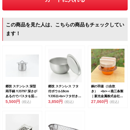
この商品を見た人は、こちらの商品もチェックしてい
ます！
郷技 ステンレス 深型
郷技 ステンレス フタ
銅の羽釜（1合炊
両手鍋 YJ3797 深さが
付ボウル18cm
き） <br>＜燕三条製
あるのでパスタを茹で
YJ3511<br>フタ付きな
｜新光金属株式会社
るのに便利 燕三条製
5,500円
の...
3,850円
＞ <b...
27,060円
(税込)
(税込)
(税込)