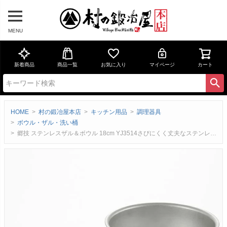
MENU
新着商品
商品一覧
お気に入り
マイページ
カート
HOME
村の鍛冶屋本店
キッチン用品
調理器具
ボウル・ザル・洗い桶
郷技 ステンレスザル＆ボウル 18cm YJ3514さびにくく丈夫なステンレス製 セットで使えるメイド・イン・燕三条 ヨシカワ