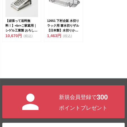
【頑張って送料無
12651 下村企販 水切り
料！】<br>ご家庭用｜
ラック用 箸水切りザル
シゲル工業製 おろし金
【日本製】水切りかご
「17°（...
10,670円
簡単取り付...
1,463円
(税込)
(税込)
300
新規会員登録で
ポイントプレゼント