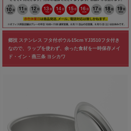
郷技 ステンレス フタ付ボウル15cm YJ3510フタ付き
なので、ラップを使わず、余った食材を一時保存メイ
ド・イン・燕三条 ヨシカワ