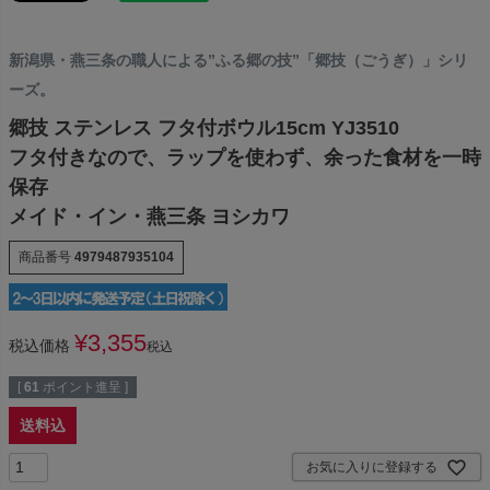
新潟県・燕三条の職人による”ふる郷の技”「郷技（ごうぎ）」シリ
ーズ。
郷技 ステンレス フタ付ボウル15cm YJ3510
フタ付きなので、ラップを使わず、余った食材を一時
保存
メイド・イン・燕三条 ヨシカワ
商品番号
4979487935104
¥
3,355
税込価格
税込
[
61
ポイント進呈 ]
送料込
お気に入りに登録する