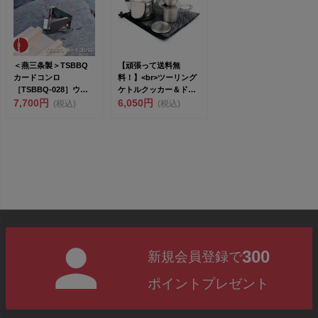
＜燕三条製＞TSBBQ
【頑張って送料無
カードコンロ
料！】<br>ツーリング
［TSBBQ-028］ウル
ケトルクッカー＆ドリ
トラライトギア<...
7,700円
ッパーセット...
6,050円
(税込)
(税込)
300
新規会員登録で
ポイントプレゼント