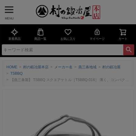
MENU
新着商品
商品一覧
お気に入り
マイページ
カート
HOME
村の鍛冶屋本店
メーカー名
燕三条地域
村の鍛冶屋
TSBBQ
【燕三条製】 TSBBQ スクエアケトル［TSBBQ-016］ 薄く、コンパクト設計のステンレス製角型ケトル。全ての熱源に対応！【頑張って送料無料！】