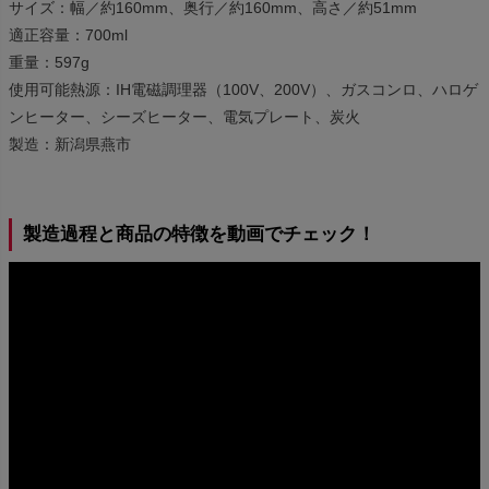
サイズ：幅／約160mm、奥行／約160mm、高さ／約51mm
適正容量：700ml
重量：597g
使用可能熱源：IH電磁調理器（100V、200V）、ガスコンロ、ハロゲ
ンヒーター、シーズヒーター、電気プレート、炭火
製造：新潟県燕市
製造過程と商品の特徴を動画でチェック！