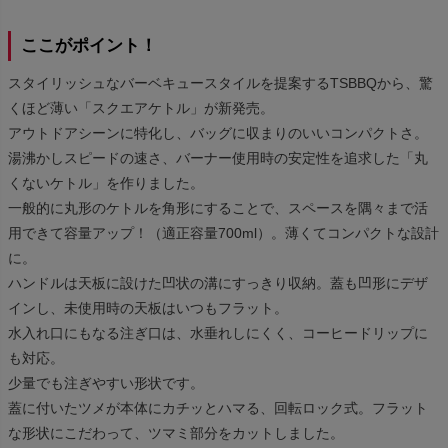
ここがポイント！
スタイリッシュなバーベキュースタイルを提案するTSBBQから、驚
くほど薄い「スクエアケトル」が新発売。
アウトドアシーンに特化し、バッグに収まりのいいコンパクトさ。
湯沸かしスピードの速さ、バーナー使用時の安定性を追求した「丸
くないケトル」を作りました。
一般的に丸形のケトルを角形にすることで、スペースを隅々まで活
用できて容量アップ！（適正容量700ml）。薄くてコンパクトな設計
に。
ハンドルは天板に設けた凹状の溝にすっきり収納。蓋も凹形にデザ
インし、未使用時の天板はいつもフラット。
水入れ口にもなる注ぎ口は、水垂れしにくく、コーヒードリップに
も対応。
少量でも注ぎやすい形状です。
蓋に付いたツメが本体にカチッとハマる、回転ロック式。フラット
な形状にこだわって、ツマミ部分をカットしました。