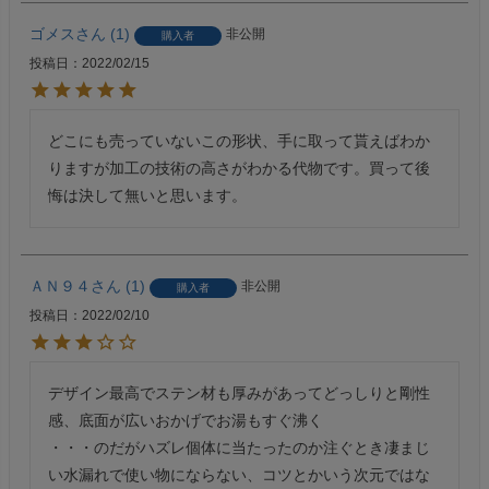
ゴメス
1
非公開
購入者
投稿日
2022/02/15
どこにも売っていないこの形状、手に取って貰えばわか
りますが加工の技術の高さがわかる代物です。買って後
悔は決して無いと思います。
ＡＮ９４
1
非公開
購入者
投稿日
2022/02/10
デザイン最高でステン材も厚みがあってどっしりと剛性
感、底面が広いおかげでお湯もすぐ沸く

・・・のだがハズレ個体に当たったのか注ぐとき凄まじ
い水漏れで使い物にならない、コツとかいう次元ではな