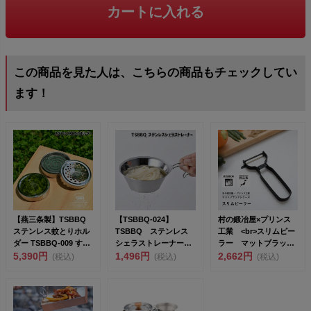
カートに入れる
この商品を見た人は、こちらの商品もチェックしてい
ます！
【燕三条製】TSBBQ
【TSBBQ-024】
村の鍛冶屋×プリンス
ステンレス蚊とりホル
TSBBQ ステンレス
工業 <br>スリムピー
ダー TSBBQ-009 すべ
シェラストレーナー
ラー マットブラッ
てばらせる...
5,390円
【燕三条製｜TSBBQ...
1,496円
ク <...
2,662円
(税込)
(税込)
(税込)