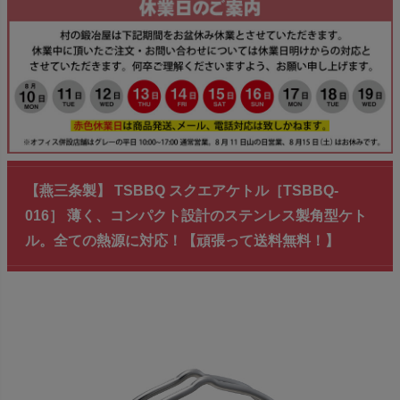
【燕三条製】 TSBBQ スクエアケトル［TSBBQ-
016］ 薄く、コンパクト設計のステンレス製角型ケト
ル。全ての熱源に対応！【頑張って送料無料！】