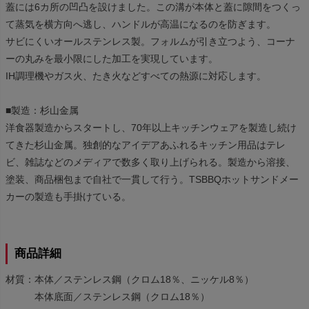
蓋には6カ所の凹凸を設けました。この溝が本体と蓋に隙間をつくっ
て蒸気を横方向へ逃し、ハンドルが高温になるのを防ぎます。
サビにくいオールステンレス製。フォルムが引き立つよう、コーナ
ーの丸みを最小限にした加工を実現しています。
IH調理機やガス火、たき火などすべての熱源に対応します。
■製造：杉山金属
洋食器製造からスタートし、70年以上キッチンウェアを製造し続け
てきた杉山金属。独創的なアイデアあふれるキッチン用品はテレ
ビ、雑誌などのメディアで数多く取り上げられる。製造から溶接、
塗装、商品梱包まで自社で一貫して行う。TSBBQホットサンドメー
カーの製造も手掛けている。
商品詳細
材質：本体／ステンレス鋼（クロム18％、ニッケル8％）
本体底面／ステンレス鋼（クロム18％）