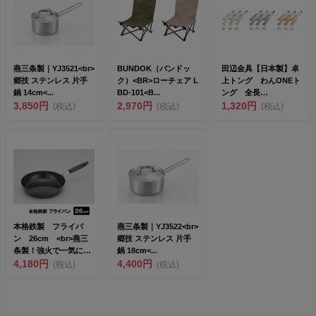
燕三条製｜YJ3521<br>
BUNDOK（バンドッ
田辺金具【日本製】卓
郷技 ステンレス 片手
ク）<BR>ローチェア L
上トング わんONEト
鍋 14cm<...
BD-101<B...
ング 全長
3,850円
2,970円
18cm（692549）<...
1,320円
(税込)
(税込)
(税込)
本格鉄製 フライパ
燕三条製｜YJ3522<br>
ン 26cm <br>燕三
郷技 ステンレス 片手
条製！強火で一気に調
鍋 18cm<...
理 美味...
4,180円
4,400円
(税込)
(税込)