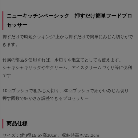
ニューキッチンベーシック 押すだけ簡単フードプロ
セッサー
押すだけで時短クッキング!上から押すだけで簡単にみじん切りがで
きます。
付属の部品を使用すれば、水切りや泡立てとしても使えます。
シャキシャキサラダや生クリーム、アイスクリームづくり等に便利
です
10回プッシュで粗みじん切り、30回プッシュで細かいみじん切り…
押す回数で細かさが調整できるプロセッサー
商品仕様
サイズ：(約)径15.5×高30cm、収納時高さ/23.2cm