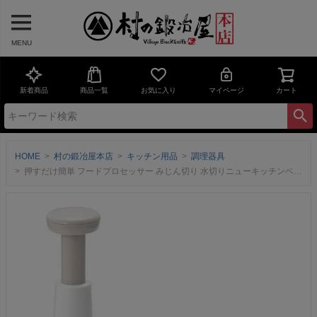
MENU
新着商品
商品一覧
お気に入り
マイページ
カート
HOME
村の鍛冶屋本店
キッチン用品
調理器具
押すだけ簡単 フードプロセッサー みじん切り 水切りニューキッチンベーシック SJ3133押すだけでかんたん時短クッキング！ ヨシカワ