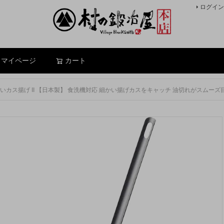
ログイン
検索
マイページ
カート
いカス揚げ II 【日本製】 食洗機対応 細かい揚げカスをキャッチ 油切れがスムーズ目