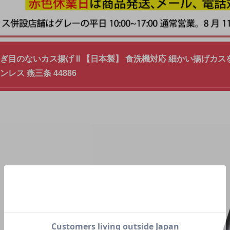
継ぎ目のないカス揚げ II 【日本製】 食洗機対応 細かい揚げカ
ンレス 燕三条 44886