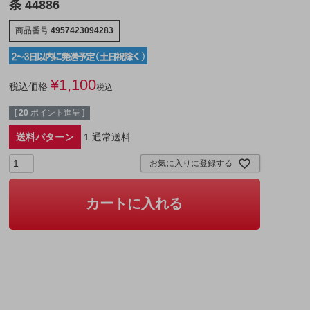
条 44886
商品番号
4957423094283
¥
1,100
税込価格
税込
[
20
ポイント進呈 ]
送料パターン
1.通常送料
お気に入りに登録する
カートに入れる