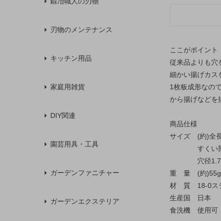
鍛冶職人の刃物
刃物のメンテナンス
ここがポイント
キッチン用品
従来品よりも穴を
細かい揚げカス
1枚板成形なの
家庭用雑貨
から揚げなどを
DIY関連
商品仕様
サイズ (約)全長2
園芸用具・工具
すくい部/直径
穴径1.7
ガーデンファニチャー
重 量 (約)55g
材 質 18-0ス
生産国 日本
ガーデンエクステリア
食洗機 使用可