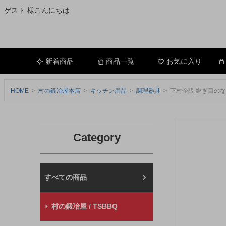
ゲスト 様こんにちは
新着商品
商品一覧
お気に入り
HOME
村の鍛冶屋本店
キッチン用品
調理器具
下村企販 継ぎ目のな
Category
村の鍛冶屋本店
村の鍛冶屋 / TSBBQ