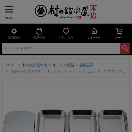
MENU
新着商品
商品一覧
お気に入り
マイページ
カート
HOME
村の鍛冶屋本店
キッチン用品
調理器具
【頑張って送料無料】31552 キッチンバット 10点セット［ママクック］揚げ物 着け置 下ごしらえコンパクト収納 フタ付 ステンレス 燕三条 安心の日本製 下村企販