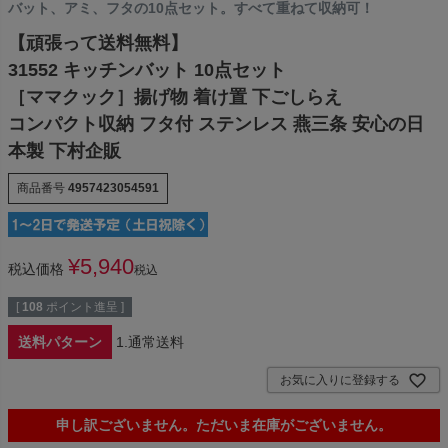
バット、アミ、フタの10点セット。すべて重ねて収納可！
【頑張って送料無料】
31552 キッチンバット 10点セット
［ママクック］揚げ物 着け置 下ごしらえ
コンパクト収納 フタ付 ステンレス 燕三条 安心の日
本製 下村企販
商品番号
4957423054591
¥
5,940
税込価格
税込
[
108
ポイント進呈 ]
送料パターン
1.通常送料
お気に入りに登録する
申し訳ございません。ただいま在庫がございません。