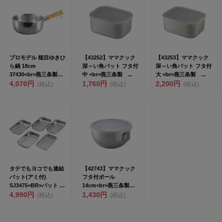
プロモデル 槌目ゆきひ
【43252】ママクック
【43253】ママクック
ら鍋 18cm
深～い角バット フタ付
深～い角バット フタ付
37430<br>燕三条製
中 <br>燕三条製 ...
大 <br>燕三条製 ...
下村企...
4,070円
1,760円
2,200円
(税込)
(税込)
(税込)
タテでもヨコでも連結
【42743】ママクック
バット(アミ付)
フタ付ボール
SJ3475<BR>バット 6
14cm<br>燕三条製
点 ...
4,990円
下村企...
1,430円
(税込)
(税込)