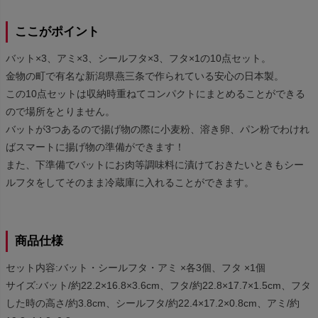
ここがポイント
バット×3、アミ×3、シールフタ×3、フタ×1の10点セット。
金物の町で有名な新潟県燕三条で作られている安心の日本製。
この10点セットは収納時重ねてコンパクトにまとめることができる
ので場所をとりません。
バットが3つあるので揚げ物の際に小麦粉、溶き卵、パン粉でわけれ
ばスマートに揚げ物の準備ができます！
また、下準備でバットにお肉等調味料に漬けておきたいときもシー
ルフタをしてそのまま冷蔵庫に入れることができます。
商品仕様
セット内容:バット・シールフタ・アミ ×各3個、フタ ×1個
サイズ:バット/約22.2×16.8×3.6cm、フタ/約22.8×17.7×1.5cm、フタ
した時の高さ/約3.8cm、シールフタ/約22.4×17.2×0.8cm、アミ/約