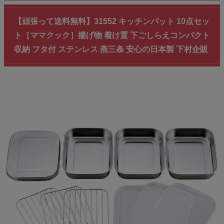
【頑張って送料無料】31552 キッチンバット 10点セッ
ト［ママクック］揚げ物 着け置 下ごしらえコンパクト
収納 フタ付 ステンレス 燕三条 安心の日本製 下村企販