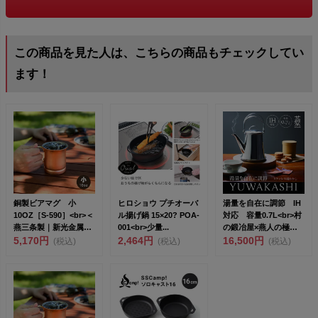
この商品を見た人は、こちらの商品もチェックしてい
ます！
銅製ビアマグ 小
ヒロショウ プチオーバ
湯量を自在に調節 IH
10OZ［S-590］<br>＜
ル揚げ鍋 15×20? POA-
対応 容量0.7L<br>村
燕三条製｜新光金属株
001<br>少量...
の鍛冶屋×燕人の極
式...
5,170円
2,464円
K...
16,500円
(税込)
(税込)
(税込)