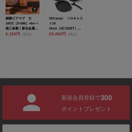
銅製ビアマグ 大
SSCamp! ソロキャス
16OZ［S-586］<br>＜
ト16
燕三条製｜新光金属株
16cm［SC16SET］
式...
6,160円
<br>鋳物...
20,460円
(税込)
(税込)
300
新規会員登録で
ポイントプレゼント