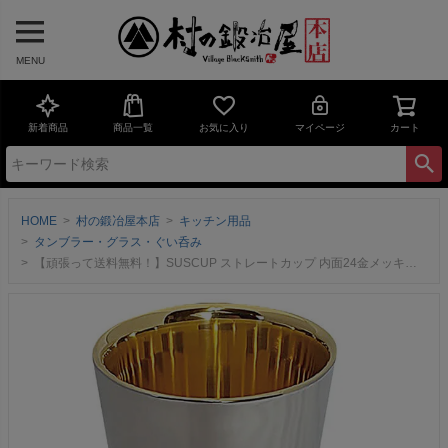
MENU
新着商品
商品一覧
お気に入り
マイページ
カート
HOME
村の鍛冶屋本店
キッチン用品
タンブラー・グラス・ぐい呑み
【頑張って送料無料！】SUSCUP ストレートカップ 内面24金メッキ（SCW-4G）【燕市製｜株式会社O・S】