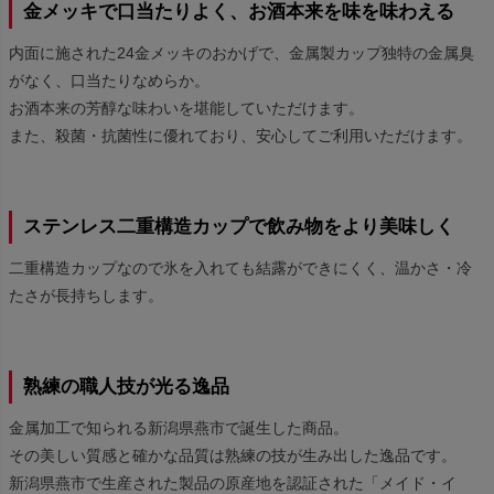
金メッキで口当たりよく、お酒本来を味を味わえる
内面に施された24金メッキのおかげで、金属製カップ独特の金属臭
がなく、口当たりなめらか。
お酒本来の芳醇な味わいを堪能していただけます。
また、殺菌・抗菌性に優れており、安心してご利用いただけます。
ステンレス二重構造カップで飲み物をより美味しく
二重構造カップなので氷を入れても結露ができにくく、温かさ・冷
たさが長持ちします。
熟練の職人技が光る逸品
金属加工で知られる新潟県燕市で誕生した商品。
その美しい質感と確かな品質は熟練の技が生み出した逸品です。
新潟県燕市で生産された製品の原産地を認証された「メイド・イ