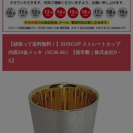
【頑張って送料無料！】SUSCUP ストレートカップ
内面24金メッキ（SCW-4G）【燕市製｜株式会社O・
S】