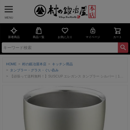
MENU
新着商品
商品一覧
お気に入り
マイページ
カート
HOME
村の鍛冶屋本店
キッチン用品
タンブラー・グラス・ぐい呑み
【頑張って送料無料！】SUSCUP エレガンス タンブラー シルバー｜18-8 ステンレス二重構造 （ELG-002SS）【燕市製｜株式会社O・S】