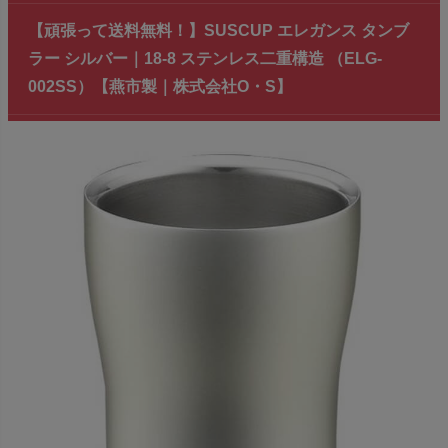
【頑張って送料無料！】SUSCUP エレガンス タンブ
ラー シルバー｜18-8 ステンレス二重構造 （ELG-
002SS）【燕市製｜株式会社O・S】