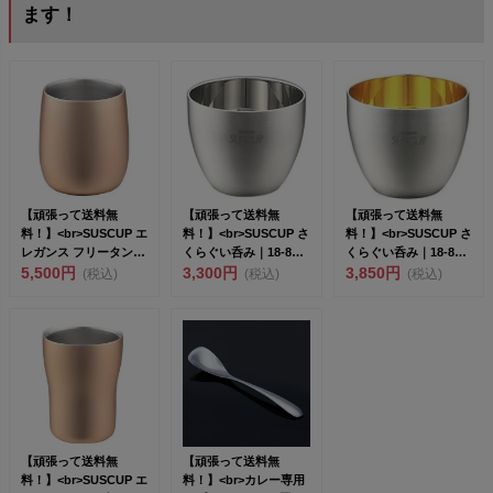
ます！
【頑張って送料無
【頑張って送料無
【頑張って送料無
料！】<br>SUSCUP エ
料！】<br>SUSCUP さ
料！】<br>SUSCUP さ
レガンス フリータンブ
くらぐい呑み｜18-8
くらぐい呑み｜18-8
ラー...
5,500円
ス...
3,300円
ス...
3,850円
(税込)
(税込)
(税込)
【頑張って送料無
【頑張って送料無
料！】<br>SUSCUP エ
料！】<br>カレー専用