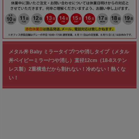
メタル丼 Baby ミラータイプ/つや消しタイプ（メタル
丼ベイビーミラー/つや消し）直径12cm（18-8ステン
レス製）2重構造だから割れない！冷めない！熱くな
い！