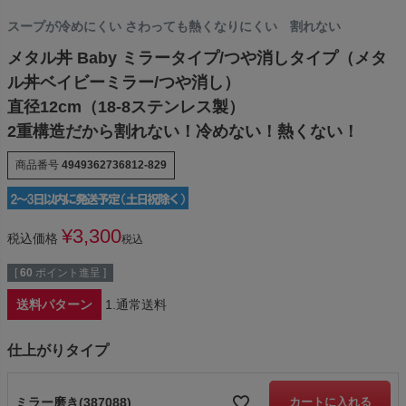
スープが冷めにくい さわっても熱くなりにくい 割れない
メタル丼 Baby ミラータイプ/つや消しタイプ（メタ
ル丼ベイビーミラー/つや消し）
直径12cm（18-8ステンレス製）
2重構造だから割れない！冷めない！熱くない！
商品番号
4949362736812-829
¥
3,300
税込価格
税込
[
60
ポイント進呈 ]
送料パターン
1.通常送料
仕上がりタイプ
ミラー磨き(387088)
カートに入れる