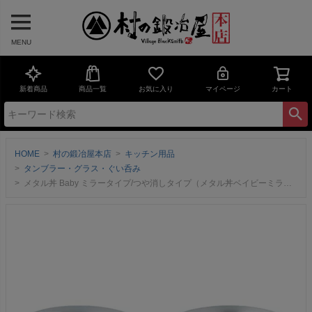
MENU
新着商品
商品一覧
お気に入り
マイページ
カート
HOME
村の鍛冶屋本店
キッチン用品
タンブラー・グラス・ぐい呑み
メタル丼 Baby ミラータイプ/つや消しタイプ（メタル丼ベイビーミラー/つや消し）直径12cm（18-8ステンレス製）2重構造だから割れない！冷めない！熱くない！