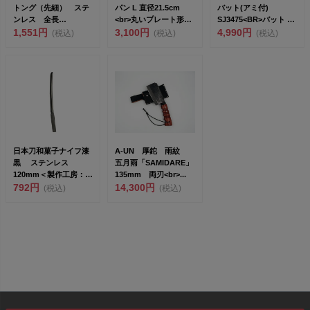
トング（先細） ステ
パン L 直径21.5cm
バット(アミ付)
ンレス 全長
<br>丸いプレート形
SJ3475<BR>バット 6
25cm<br>無...
1,551円
状...
3,100円
点 ...
4,990円
(税込)
(税込)
(税込)
日本刀和菓子ナイフ漆
A-UN 厚鉈 雨紋
黒 ステンレス
五月雨「SAMIDARE」
120mm＜製作工房：武
135mm 両刃<br>...
田＞<br>...
792円
14,300円
(税込)
(税込)