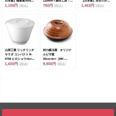
日本製】曙産業<br&...
120mm＜製作工房：武
【日本製】水切りかご
1,155円
田＞<br>...
792円
簡単取り付...
1,463円
(税込)
(税込)
(税込)
山研工業 リッチリッチ
村の鍛冶屋 オリジナ
サラダ コンパクト R-
ルピザ窯
0706 ヒロショウ<br>...
26cm<br>［MK-
1,650円
PZ26］＜日本製＞...
9,900円
(税込)
(税込)