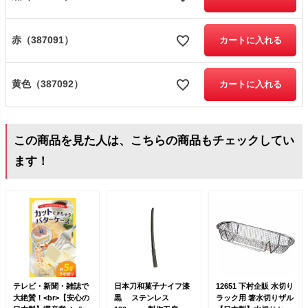
赤（387091）
カートに入れる
黄色（387092）
カートに入れる
この商品を見た人は、こちらの商品もチェックしてい
ます！
テレビ・新聞・雑誌で
日本刀和菓子ナイフ漆
12651 下村企販 水切り
大絶賛！<br>【安心の
黒 ステンレス
ラック用 箸水切りザル