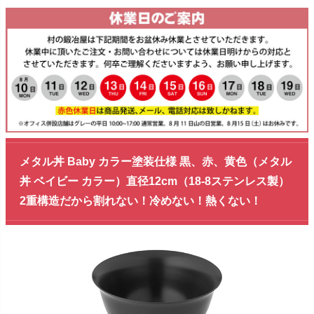
メタル丼 Baby カラー塗装仕様 黒、赤、黄色（メタル
丼 ベイビー カラー）直径12cm（18-8ステンレス製）
2重構造だから割れない！冷めない！熱くない！