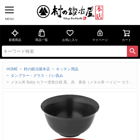
MENU
新着商品
商品一覧
お気に入り
マイページ
カート
HOME
村の鍛冶屋本店
キッチン用品
タンブラー・グラス・ぐい呑み
メタル丼 Baby カラー塗装仕様 黒、赤、黄色（メタル丼 ベイビー カラー）直径12cm（18-8ステンレス製）2重構造だから割れない！冷めない！熱くない！