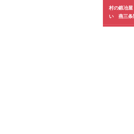
村の鍛冶屋
い 燕三条