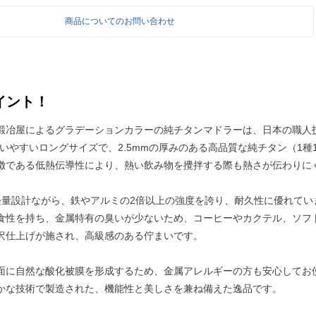
商品についてのお問い合わせ
イント！
鍛冶屋によるグラデーションカラーの純チタンマドラーは、日本の職人
の使いやすいロングサイズで、2.5mmの厚みのある高品質な純チタン（1
徴である低熱伝導性により、熱い飲み物を攪拌する際も熱さが伝わりに
いう軽量設計ながら、鉄やアルミの2倍以上の強度を誇り、耐久性に優れてい
食性を持ち、金属特有の臭いが少ないため、コーヒーやカクテル、ソフ
沢仕上げが施され、高級感のある佇まいです。
面に自然な酸化被膜を形成するため、金属アレルギーの方も安心してお
かな技術で製造された、機能性と美しさを兼ね備えた逸品です。