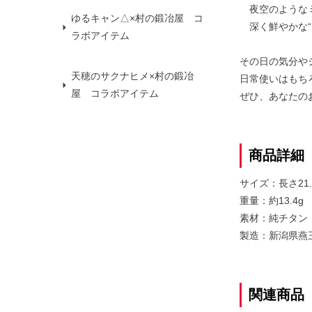
夜空のようなミ
ゆるキャン△×村の鍛冶屋 コ
深く鮮やかな“
ラボアイテム
その日の気分や
天穂のサクナヒメ×村の鍛冶
日常使いはもち
屋 コラボアイテム
ぜひ、あなたの
商品詳細
サイズ：長さ21.
重量：約13.4g
素材：純チタン
製造：新潟県燕
関連商品