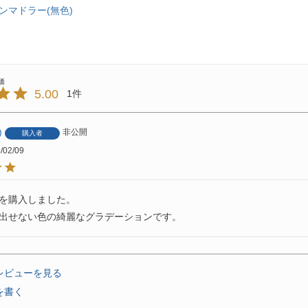
ンマドラー(無色)
5.00
1
非公開
購入者
/02/09
を購入しました。

出せない色の綺麗なグラデーションです。
レビューを見る
を書く