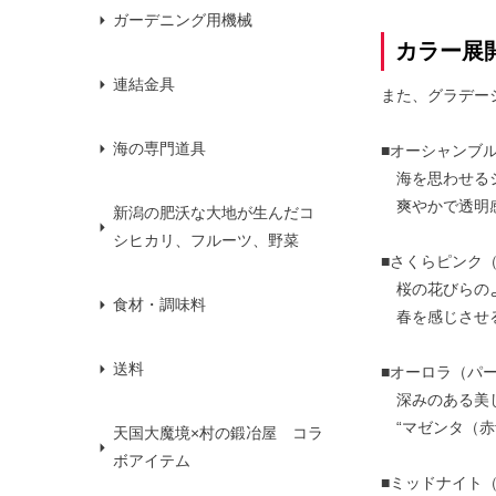
ガーデニング用機械
カラー展
連結金具
また、グラデー
海の専門道具
■オーシャンブ
海を思わせるシ
爽やかで透明感
新潟の肥沃な大地が生んだコ
シヒカリ、フルーツ、野菜
■さくらピンク
桜の花びらのよ
食材・調味料
春を感じさせる
送料
■オーロラ（パ
深みのある美し
“マゼンタ（赤
天国大魔境×村の鍛冶屋 コラ
ボアイテム
■ミッドナイト