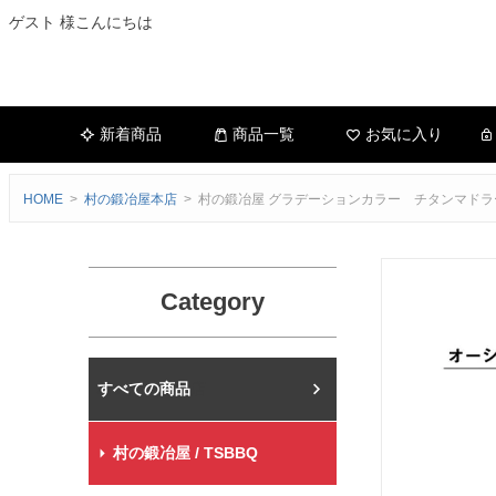
ゲスト 様こんにちは
新着商品
商品一覧
お気に入り
HOME
村の鍛冶屋本店
村の鍛冶屋 グラデーションカラー チタンマドラ
Category
村の鍛冶屋本店
村の鍛冶屋 / TSBBQ