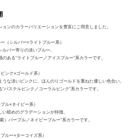
開
ションのカラーバリエーションを豊富にご用意しました。
ルー（シルバー×ライトブルー系）
ルバー寄りの淡いブルー。
のある“ライトブルー／アイスブルー”系カラーです。
（ピンク×ゴールド系）
うな淡いピンクに、ほんのりゴールドを重ねた優しい色合い。
“パステルピンク／コーラルピンク”系カラーです。
ープル×ネイビー系）
い暗めのグラデーションが特徴。
紫）パープル／ネイビーブルー”系カラーです。
（ブルー×ターコイズ系）