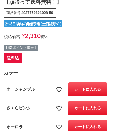
【頑張って送料無料！】
商品番号
4937769801028-59
¥
2,310
税込価格
税込
[
42
ポイント進呈 ]
送料込
カラー
オーシャンブルー
カートに入れる
さくらピンク
カートに入れる
オーロラ
カートに入れる