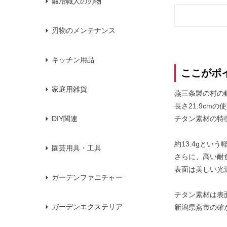
鍛冶職人の刃物
刃物のメンテナンス
キッチン用品
ここがポ
家庭用雑貨
燕三条製の村の
長さ21.9cm
チタン素材の特
DIY関連
約13.4gと
園芸用具・工具
さらに、高い耐
表面は美しい光
ガーデンファニチャー
チタン素材は表
ガーデンエクステリア
新潟県燕市の確