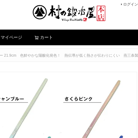
ログイン
検索
マイページ
カート
ー 21.9cm 色鮮やかな陽酸化発色！ 熱伝導が低く熱さが伝わりにくい 燕三条