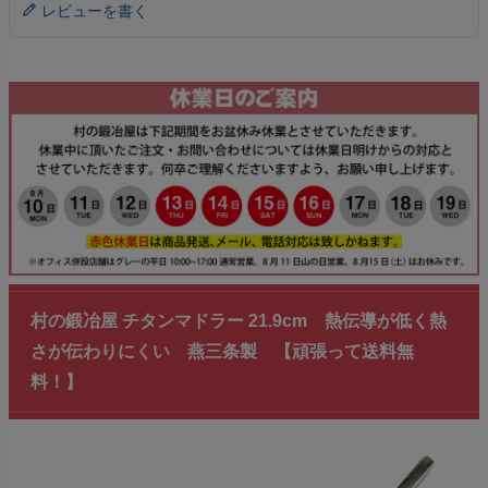
レビューを書く
村の鍛冶屋 チタンマドラー 21.9cm 熱伝導が低く熱
さが伝わりにくい 燕三条製 【頑張って送料無
料！】