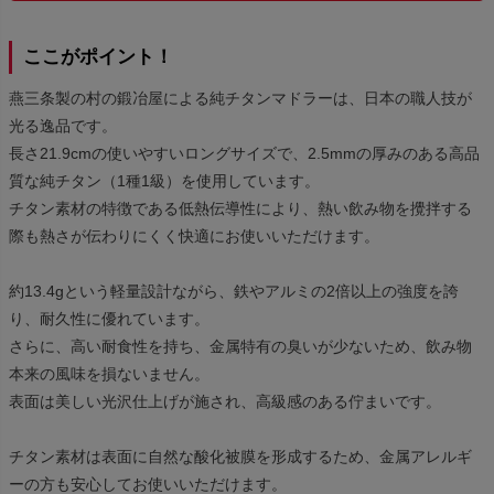
ここがポイント！
燕三条製の村の鍛冶屋による純チタンマドラーは、日本の職人技が
光る逸品です。
長さ21.9cmの使いやすいロングサイズで、2.5mmの厚みのある高品
質な純チタン（1種1級）を使用しています。
チタン素材の特徴である低熱伝導性により、熱い飲み物を攪拌する
際も熱さが伝わりにくく快適にお使いいただけます。
約13.4gという軽量設計ながら、鉄やアルミの2倍以上の強度を誇
り、耐久性に優れています。
さらに、高い耐食性を持ち、金属特有の臭いが少ないため、飲み物
本来の風味を損ないません。
表面は美しい光沢仕上げが施され、高級感のある佇まいです。
チタン素材は表面に自然な酸化被膜を形成するため、金属アレルギ
ーの方も安心してお使いいただけます。