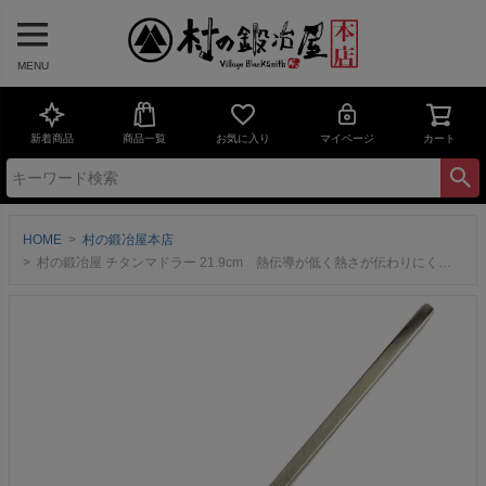
MENU
新着商品
商品一覧
お気に入り
マイページ
カート
HOME
村の鍛冶屋本店
村の鍛冶屋 チタンマドラー 21.9cm 熱伝導が低く熱さが伝わりにくい 燕三条製 【頑張って送料無料！】