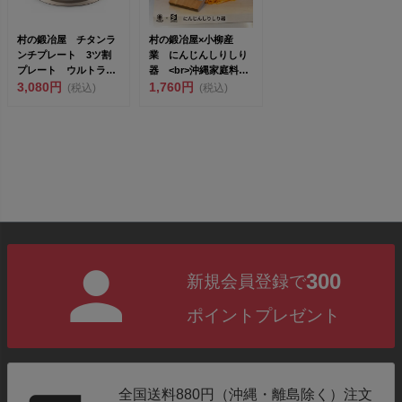
村の鍛冶屋 チタンラ
村の鍛冶屋×小柳産
ンチプレート 3ツ割
業 にんじんしりしり
プレート ウルトララ
器 <br>沖縄家庭料理
イトギア 燕三条製
3,080円
のにんじん...
1,760円
(税込)
(税込)
［MK...
300
新規会員登録で
ポイントプレゼント
全国送料880円（沖縄・離島除く）注文