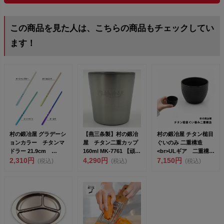
この商品を見た人は、こちらの商品もチェックしてい
ます！
村の鍛冶屋 グラデーシ
【燕三条製】村の鍛冶
村の鍛冶屋 チタン槌目
ョンカラー チタンマ
屋 チタン二重カップ
ぐいのみ 二重構造
ドラー 21.9cm
160ml MK-7761 【頑張
<br>ULギア 二重構造
<br>...
2,310円
って送料...
4,290円
で...
7,150円
(税込)
(税込)
(税込)