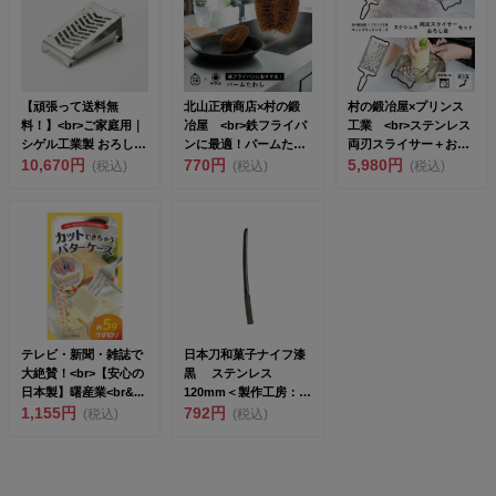
【頑張って送料無
北山正積商店×村の鍛
村の鍛冶屋×プリンス
料！】<br>ご家庭用｜
冶屋 <br>鉄フライパ
工業 <br>ステンレス
シゲル工業製 おろし金
ンに最適！パームたわ
両刃スライサー＋おろ
「17°（...
10,670円
し &l...
770円
し金セッ...
5,980円
(税込)
(税込)
(税込)
テレビ・新聞・雑誌で
日本刀和菓子ナイフ漆
大絶賛！<br>【安心の
黒 ステンレス
日本製】曙産業<br&...
120mm＜製作工房：武
1,155円
田＞<br>...
792円
(税込)
(税込)