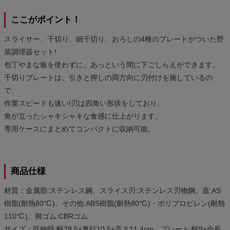
ここがポイント！
スライサー、千切り、細千切り、おろしの4種のプレートがついた野
菜調理器セット!
包丁やまな板を使わずに、あっという間に下ごしらえができます。
千切りプレートは、引きと押しの両方向に刃付けを施しているの
で、
作業スピードも速い!刃は四角い形状をしており、
角が立ったシャキシャキな食感に仕上がります。
専用ケースにまとめてコンパクトに収納可能。
商品仕様
材質：金属部:ステンレス鋼、スライス刃:ステンレス刃物鋼、蓋:AS
樹脂(耐熱80℃)、その他:ABS樹脂(耐熱80℃)・ポリプロピレン(耐熱
110℃)、脚ゴム:CBRゴム
サイズ：収納時:幅29.5×奥行10.5×高さ11.4cm、プレート:幅9×全長