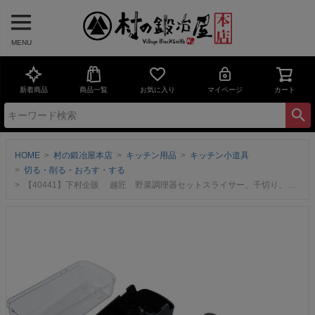
MENU
新着商品
商品一覧
お気に入り
マイページ
カート
HOME
村の鍛冶屋本店
キッチン用品
キッチン小道具
切る・削る・おろす・する
【40441】下村企販 越匠 野菜調理器セットスライサー、千切り、細千切り、おろしの4種のプレートがついた野菜調理器セット【頑張って送料無料！】