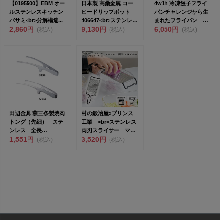
【0195500】EBM オー
日本製 高桑金属 コー
4w1h 冷凍餃子フライ
ルステンレスキッチン
ヒードリップポット
パンチャレンジから生
バサミ<br>分解構造...
406647<br>ステンレ
まれたフライパン
2,860円
ス...
9,130円
<br>燕...
6,050円
(税込)
(税込)
(税込)
田辺金具 燕三条製焼肉
村の鍛冶屋×プリンス
トング（先細） ステ
工業 <br>ステンレス
ンレス 全長
両刃スライサー マッ
25cm<br>無...
1,551円
トブラッ...
3,520円
(税込)
(税込)