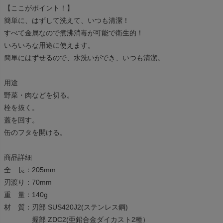
【ここがポイント！】
簡単に、はずして洗えて、いつも清潔！
すべて金属なので煮沸消毒が可能で衛生的！
いろいろな用途に使えます。
簡単にはずせるので、水洗いができ、いつも清潔。
用途
野菜・肉などを切る。
栓を抜く。
蓋を回す。
缶のフタを開ける。
商品詳細
全 長：205mm
刃渡り：70mm
重 量：140g
材 質：刃部 SUS420J2(ステンレス鋼)
握部 ZDC2(亜鉛合金ダイカスト2種）