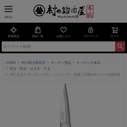
MENU
新着商品
商品一覧
お気に入り
マイページ
カート
HOME
村の鍛冶屋本店
キッチン用品
キッチン小道具
切る・削る・おろす・する
522 みまつ キッチンバサミ （リムーブ） 金鹿工具製作所 ※メール便発送